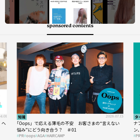
sponsored contents
07.13
タイアップ
2026.05.13
タ
ない
ナプラ × Un ami 今こそ知りたいあらゆるデザイ
『
ン、あらゆる髪質に幅広く対応できるパーマ薬剤 ナ
圧
PR
ナプラ
ウトエト
P
プラ『ut-et』
イ