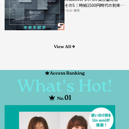
社会
雇用
美容業の収益構造を見直す契機
View All
Access Ranking
What's Hot!
01
No.