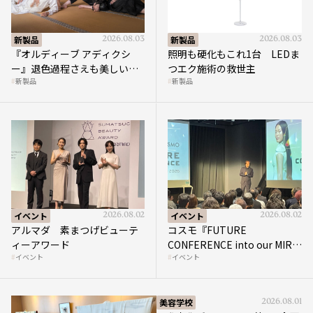
新製品
2026.08.03
新製品
2026.08.03
『オルディーブ アディクシ
照明も硬化もこれ1台 LEDま
ー』退色過程さえも美しい
つエク施術の救世主
新製品
新製品
“透き通る暖色”を実現
イベント
2026.08.02
イベント
2026.08.02
アルマダ 素まつげビューテ
コスモ『FUTURE
ィーアワード
CONFERENCE into our MIRAI
イベント
イベント
2026』開催
美容学校
2026.08.01
国際文化ギャラリー 第4回企画