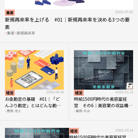
集客
2026.07.02
新規再来率を上げる #01｜新規再来率を決める3つの要
素
集客
新規再来率
経営
2026.06.18
経営
2026.05.21
お金勘定の基礎 #01｜「ど
時給1500円時代の美容室経
んぶり勘定」とはどんな勘
営 その6｜美容業の収益構造
費用
売上
雇用
社会
定？
を改革する「多次元化」
経営
2026.05.14
時給1500円時代の美容室経営
その5｜時給1500円時代の到来は