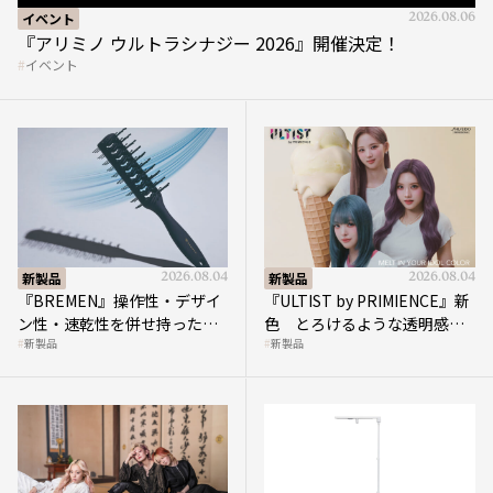
『アリミノ ウルトラシナジー 2026』開催決定！
イベント
新製品
2026.08.04
新製品
2026.08.04
『BREMEN』操作性・デザイ
『ULTIST by PRIMIENCE』新
ン性・速乾性を併せ持ったス
色 とろけるような透明感で
新製品
新製品
ケルトンブラシ
描く洗練されたトレンドカラ
ー