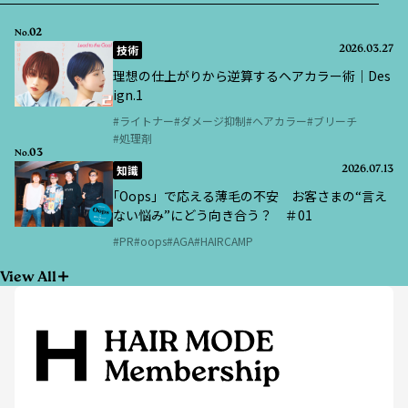
02
No.
技術
2026.03.27
理想の仕上がりから逆算するヘアカラー術｜Des
ign.1
ライトナー
ダメージ抑制
ヘアカラー
ブリーチ
処理剤
03
No.
知識
2026.07.13
｢Oops」で応える薄毛の不安 お客さまの“言え
ない悩み”にどう向き合う？ ＃01
PR
oops
AGA
HAIRCAMP
View All
ヘアモード社が発行する月刊誌・書籍やHAIR MODE