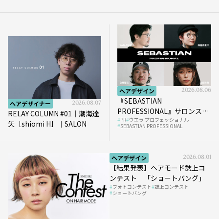
ヘアデザイン
2026.08.06
『SEBASTIAN
ヘアデザイナー
2026.08.07
PROFESSIONAL』サロンスタ
RELAY COLUMN #01｜潮海達
PR
ウエラ プロフェッショナル
イルを完成させる“質感設
矢［shiomi H］｜SALON
SEBASTIAN PROFESSIONAL
計”という新提案
ヘアデザイン
2026.08.01
【結果発表】ヘアモード誌上コ
ンテスト 「ショートバング」
フォトコンテスト
誌上コンテスト
ショートバング