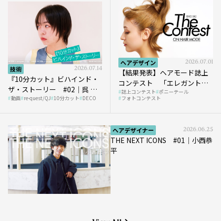
ヘアデザイン
2026.07.01
技術
2026.07.14
【結果発表】ヘアモード誌上
『10分カット』ビハインド・
コンテスト 「エレガントな
ザ・ストーリー #02｜呉 等
誌上コンテスト
ポニーテール
ポニーテール」
動画
re-quest/QJ
10分カット
DECO
フォトコンテスト
至さん［DECO］
ヘアデザイナー
2026.06.25
THE NEXT ICONS #01｜小西恭
平
View All