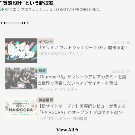
『アリミノ ウルトラシナジー 2026』開催決定！
“質感設計”という新提案
“質感設計”という新提案
プロダクト選びをワンストップで
お客さまの“言えない悩み”にどう向き合う？ ＃01
DECOさん［DECO］
#01｜小西恭平
マレーシア
アカデミー
費用
パーマ
費用
売上
売上
アカデミー
apish
ULTRA SYNERGY
アリミノ
PR
PR
ウエラ プロフェッショナル
ウエラ プロフェッショナル
SEBASTIAN PROFESSIONAL
SEBASTIAN PROFESSIONAL
ヘアゴラ
レビュー
商材情報
PR
動画
oops
re-quest/QJ
AGA
HAIRCAMP
10分カット
DECO
知識
2026.07.29
マレーシア
アカデミー
美容業界
2026.07.27
ヘアゴラ
レビュー
商材情報
知識
2026.07.17
パーマ
アカデミー
apish
View All