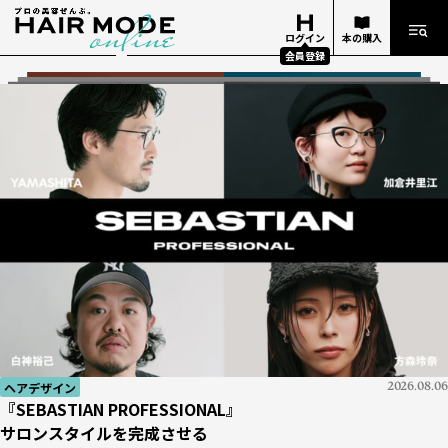
ログイン
本の購入
会員登録
ヘアデザイン
ヘアデザイン
2026.08.06
2026.08.06
知識
美容業界
2026.07.29
2026.07.27
経営
知識
知識
技術
イベント
ヘアデザイナー
経営
2026.06.25
2026.07.05
2026.06.18
2026.06.18
2026.07.13
2026.07.14
2026.07.17
『SEBASTIAN PROFESSIONAL』
『SEBASTIAN PROFESSIONAL』
『Number76』がマレーシアにアカデミーを設立
【新サイトオープン】
お金勘定の基礎 #01
ケミカル知識がもたらす
『週刊ヘアキャンプ』ダイジェスト
『10分カット』
ビューティーワールドジャパン 東京 2026
美容学校生の憧れ！
お金勘定の基礎 #01
サロンスタイルを完成させる
サロンスタイルを完成させる
イベント
2026.08.06
世界で活躍したいヘアデザイナーを育成
美容師レビューが集まる「HAIRGORA」がオープン！
「どんぶり勘定」とはどんな勘定？
サロンの発展｜apish編
「Oops」で応える薄毛の不安
ビハインド・ザ・ストーリー #02
THE NEXT ICONS
「どんぶり勘定」とはどんな勘定？
BWJ
展示会