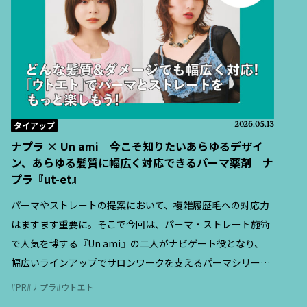
タイアップ
2026.05.13
ナプラ × Un ami 今こそ知りたいあらゆるデザイ
ン、あらゆる髪質に幅広く対応できるパーマ薬剤 ナ
プラ『ut-et』
パーマやストレートの提案において、複雑履歴毛への対応力
はますます重要に。そこで今回は、パーマ・ストレート施術
で人気を博する『Un ami』の二人がナビゲート役となり、
幅広いラインアップでサロンワークを支えるパーマシリーズ
『ut-et（ウトエト）』の特徴と、現場での活用ポイントを紹
PR
ナプラ
ウトエト
介する。