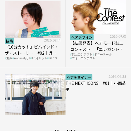
ヘアデザイン
2026.07.01
技術
2026.07.14
【結果発表】ヘアモード誌上
『10分カット』ビハインド・
コンテスト 「エレガントな
ザ・ストーリー #02｜呉 等
誌上コンテスト
ポニーテール
ポニーテール」
動画
re-quest/QJ
10分カット
DECO
フォトコンテスト
至さん［DECO］
ヘアデザイナー
2026.06.25
THE NEXT ICONS #01｜小西恭
平
View All