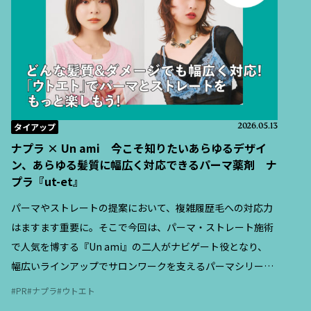
タイアップ
2026.05.13
ナプラ × Un ami 今こそ知りたいあらゆるデザイ
ン、あらゆる髪質に幅広く対応できるパーマ薬剤 ナ
プラ『ut-et』
パーマやストレートの提案において、複雑履歴毛への対応力
はますます重要に。そこで今回は、パーマ・ストレート施術
で人気を博する『Un ami』の二人がナビゲート役となり、
幅広いラインアップでサロンワークを支えるパーマシリーズ
『ut-et（ウトエト）』の特徴と、現場での活用ポイントを紹
PR
ナプラ
ウトエト
介する。