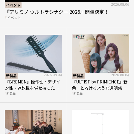
『アリミノ ウルトラシナジー 2026』開催決定！
イベント
新製品
2026.08.04
新製品
2026.08.04
『BREMEN』操作性・デザイ
『ULTIST by PRIMIENCE』新
ン性・速乾性を併せ持ったス
色 とろけるような透明感で
新製品
新製品
ケルトンブラシ
描く洗練されたトレンドカラ
ー