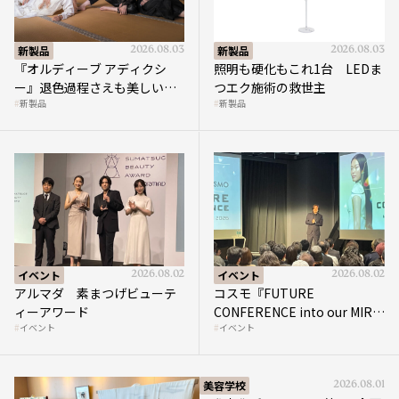
新製品
2026.08.03
新製品
2026.08.03
『オルディーブ アディクシ
照明も硬化もこれ1台 LEDま
ー』退色過程さえも美しい
つエク施術の救世主
新製品
新製品
“透き通る暖色”を実現
イベント
2026.08.02
イベント
2026.08.02
アルマダ 素まつげビューテ
コスモ『FUTURE
ィーアワード
CONFERENCE into our MIRAI
イベント
イベント
2026』開催
美容学校
2026.08.01
国際文化ギャラリー 第4回企画