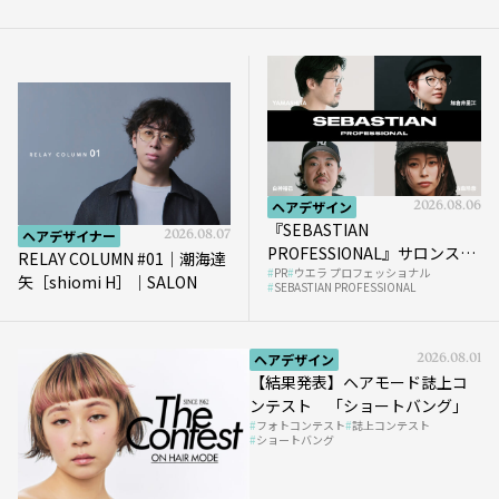
ヘアデザイン
2026.08.06
『SEBASTIAN
ヘアデザイナー
2026.08.07
PROFESSIONAL』サロンスタ
RELAY COLUMN #01｜潮海達
PR
ウエラ プロフェッショナル
イルを完成させる“質感設
矢［shiomi H］｜SALON
SEBASTIAN PROFESSIONAL
計”という新提案
ヘアデザイン
2026.08.01
【結果発表】ヘアモード誌上コ
ンテスト 「ショートバング」
フォトコンテスト
誌上コンテスト
ショートバング