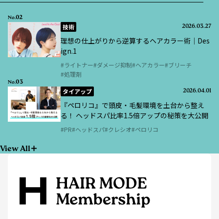
02
No.
技術
2026.03.27
理想の仕上がりから逆算するヘアカラー術｜Des
ign.1
ライトナー
ダメージ抑制
ヘアカラー
ブリーチ
処理剤
03
No.
タイアップ
2026.04.01
『ペロリコ』で頭皮・毛髪環境を土台から整え
る！ ヘッドスパ比率1.5倍アップの秘策を大公開
PR
ヘッドスパ
クレシオ
ペロリコ
View All
ヘアモード社が発行する月刊誌・書籍やHAIR MODE