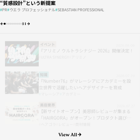
『アリミノ ウルトラシナジー 2026』開催決定！
“質感設計”という新提案
“質感設計”という新提案
プロダクト選びをワンストップで
お客さまの“言えない悩み”にどう向き合う？ ＃01
DECOさん［DECO］
#01｜小西恭平
費用
マレーシア
パーマ
費用
売上
売上
アカデミー
アカデミー
apish
ULTRA SYNERGY
アリミノ
PR
PR
ウエラ プロフェッショナル
ウエラ プロフェッショナル
SEBASTIAN PROFESSIONAL
SEBASTIAN PROFESSIONAL
ヘアゴラ
PR
動画
oops
re-quest/QJ
レビュー
AGA
HAIRCAMP
10分カット
商材情報
DECO
知識
2026.07.29
『Number76』がマレーシアにアカデミーを設
立世界で活躍したいヘアデザイナーを育成
マレーシア
アカデミー
美容業界
2026.07.27
【新サイトオープン】美容師レビューが集まる
「HAIRGORA」がオープン！プロダクト選びを
ワンストップで
ヘアゴラ
レビュー
商材情報
知識
2026.07.17
パーマ
アカデミー
apish
View All