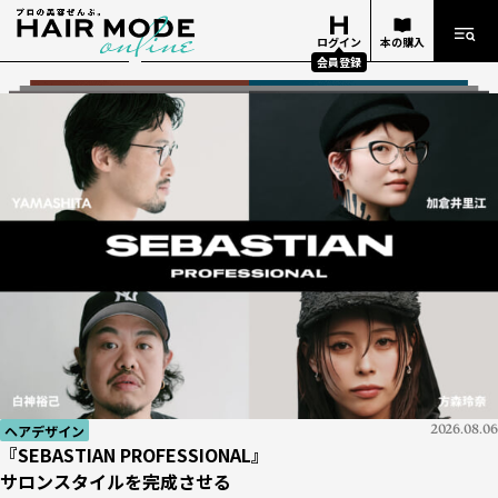
ログイン
本の購入
会員登録
ヘアデザイン
ヘアデザイン
2026.08.06
2026.08.06
経営
知識
美容業界
知識
知識
技術
イベント
ヘアデザイナー
経営
2026.06.25
2026.07.29
2026.07.05
2026.07.27
2026.06.18
2026.06.18
2026.07.13
2026.07.14
2026.07.17
『SEBASTIAN PROFESSIONAL』
『SEBASTIAN PROFESSIONAL』
お金勘定の基礎 #01
『Number76』がマレーシアにアカデミーを設立
【新サイトオープン】
ケミカル知識がもたらす
『週刊ヘアキャンプ』ダイジェスト
『10分カット』
ビューティーワールドジャパン 東京 2026
美容学校生の憧れ！
お金勘定の基礎 #01
サロンスタイルを完成させる
サロンスタイルを完成させる
イベント
2026.08.06
「どんぶり勘定」とはどんな勘定？
世界で活躍したいヘアデザイナーを育成
美容師レビューが集まる「HAIRGORA」がオープン！
サロンの発展｜apish編
「Oops」で応える薄毛の不安
ビハインド・ザ・ストーリー #02
THE NEXT ICONS
「どんぶり勘定」とはどんな勘定？
BWJ
展示会