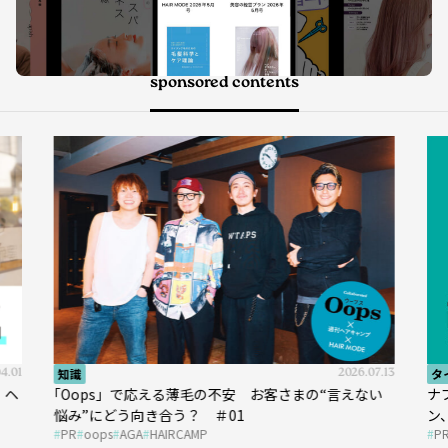
sponsored contents
7.13
タイアップ
2026.05.13
タ
い
ナプラ × Un ami 今こそ知りたいあらゆるデザイ
『K
ン、あらゆる髪質に幅広く対応できるパーマ薬剤 ナ
圧
PR
ナプラ
ウトエト
P
プラ『ut-et』
イ