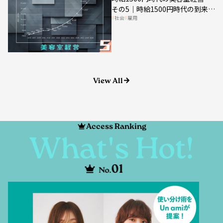
社会
雇用
美容業の収益構造を見直す契機
View All
Access Ranking
What's Hot!
01
No.