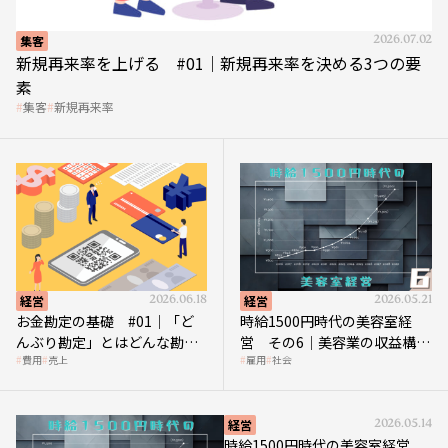
集客
2026.07.02
新規再来率を上げる #01｜新規再来率を決める3つの要
素
集客
新規再来率
経営
2026.06.18
経営
2026.05.21
お金勘定の基礎 #01｜「ど
時給1500円時代の美容室経
んぶり勘定」とはどんな勘
営 その6｜美容業の収益構造
費用
売上
雇用
社会
定？
を改革する「多次元化」
経営
2026.05.14
時給1500円時代の美容室経営
その5｜時給1500円時代の到来は