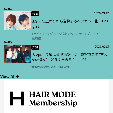
02
No.
技術
2026.03.27
理想の仕上がりから逆算するヘアカラー術｜Des
ign.1
ライトナー
ダメージ抑制
ヘアカラー
ブリーチ
処理剤
03
No.
知識
2026.07.13
｢Oops」で応える薄毛の不安 お客さまの“言え
ない悩み”にどう向き合う？ ＃01
PR
oops
AGA
HAIRCAMP
View All
ヘアモード社が発行する月刊誌・書籍やHAIR MODE