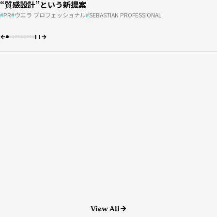
『アリミノ ウルトラシナジー 2026』開催決定！
“質感設計”という新提案
“質感設計”という新提案
プロダクト選びをワンストップで
お客さまの“言えない悩み”にどう向き合う？ ＃01
DECOさん［DECO］
#01｜小西恭平
マレーシア
アカデミー
費用
パーマ
費用
売上
売上
アカデミー
apish
ULTRA SYNERGY
アリミノ
PR
PR
ウエラ プロフェッショナル
ウエラ プロフェッショナル
SEBASTIAN PROFESSIONAL
SEBASTIAN PROFESSIONAL
ヘアゴラ
レビュー
商材情報
PR
動画
oops
re-quest/QJ
AGA
HAIRCAMP
10分カット
DECO
知識
2026.07.29
『Number76』がマレーシアにアカデミーを設
立世界で活躍したいヘアデザイナーを育成
マレーシア
アカデミー
美容業界
2026.07.27
ヘアゴラ
レビュー
商材情報
知識
2026.07.17
パーマ
アカデミー
apish
View All