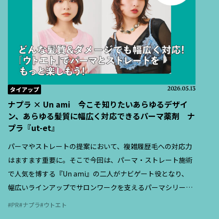
タイアップ
2026.05.13
ナプラ × Un ami 今こそ知りたいあらゆるデザイ
ン、あらゆる髪質に幅広く対応できるパーマ薬剤 ナ
プラ『ut-et』
パーマやストレートの提案において、複雑履歴毛への対応力
はますます重要に。そこで今回は、パーマ・ストレート施術
で人気を博する『Un ami』の二人がナビゲート役となり、
幅広いラインアップでサロンワークを支えるパーマシリーズ
『ut-et（ウトエト）』の特徴と、現場での活用ポイントを紹
PR
ナプラ
ウトエト
介する。