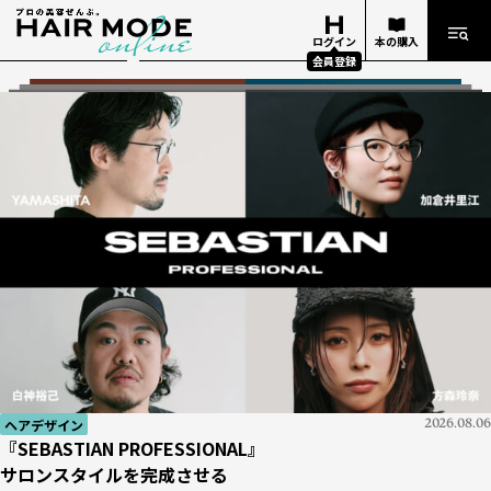
ログイン
本の購入
会員登録
ヘアデザイン
ヘアデザイン
2026.08.06
2026.08.06
知識
美容業界
2026.07.29
2026.07.27
経営
知識
知識
技術
イベント
ヘアデザイナー
経営
2026.06.25
2026.07.05
2026.06.18
2026.06.18
2026.07.13
2026.07.14
2026.07.17
『SEBASTIAN PROFESSIONAL』
『SEBASTIAN PROFESSIONAL』
『Number76』がマレーシアにアカデミーを設立
【新サイトオープン】
お金勘定の基礎 #01
ケミカル知識がもたらす
『週刊ヘアキャンプ』ダイジェスト
『10分カット』
ビューティーワールドジャパン 東京 2026
美容学校生の憧れ！
お金勘定の基礎 #01
サロンスタイルを完成させる
サロンスタイルを完成させる
イベント
2026.08.06
世界で活躍したいヘアデザイナーを育成
美容師レビューが集まる「HAIRGORA」がオープン！
「どんぶり勘定」とはどんな勘定？
サロンの発展｜apish編
「Oops」で応える薄毛の不安
ビハインド・ザ・ストーリー #02
THE NEXT ICONS
「どんぶり勘定」とはどんな勘定？
BWJ
展示会