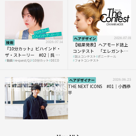
ヘアデザイン
2026.07.01
技術
2026.07.14
【結果発表】ヘアモード誌上
『10分カット』ビハインド・
コンテスト 「エレガントな
ザ・ストーリー #02｜呉 等
誌上コンテスト
ポニーテール
ポニーテール」
動画
re-quest/QJ
10分カット
DECO
フォトコンテスト
至さん［DECO］
ヘアデザイナー
2026.06.25
THE NEXT ICONS #01｜小西恭
平
View All