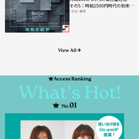
社会
雇用
美容業の収益構造を見直す契機
View All
Access Ranking
What's Hot!
01
No.