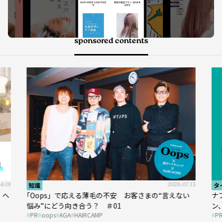
sponsored contents
7.13
タイアップ
2026.05.13
タ
い
ナプラ × Un ami 今こそ知りたいあらゆるデザイ
『K
ン、あらゆる髪質に幅広く対応できるパーマ薬剤 ナ
圧
PR
ナプラ
ウトエト
P
プラ『ut-et』
イ