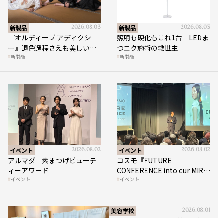
新製品
2026.08.03
新製品
2026.08.03
『オルディーブ アディクシ
照明も硬化もこれ1台 LEDま
ー』退色過程さえも美しい
つエク施術の救世主
新製品
新製品
“透き通る暖色”を実現
イベント
2026.08.02
イベント
2026.08.02
アルマダ 素まつげビューテ
コスモ『FUTURE
ィーアワード
CONFERENCE into our MIRAI
イベント
イベント
2026』開催
美容学校
2026.08.01
国際文化ギャラリー 第4回企画