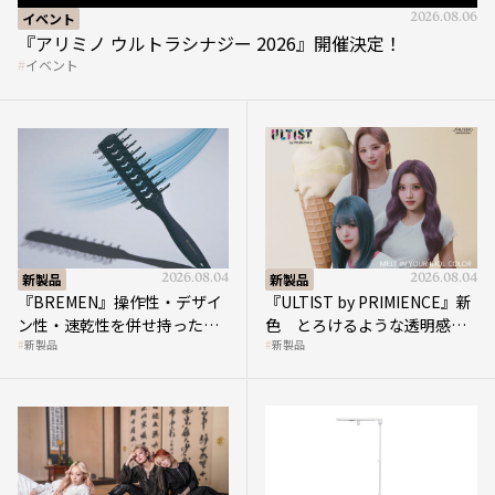
『アリミノ ウルトラシナジー 2026』開催決定！
イベント
新製品
2026.08.04
新製品
2026.08.04
『BREMEN』操作性・デザイ
『ULTIST by PRIMIENCE』新
ン性・速乾性を併せ持ったス
色 とろけるような透明感で
新製品
新製品
ケルトンブラシ
描く洗練されたトレンドカラ
ー