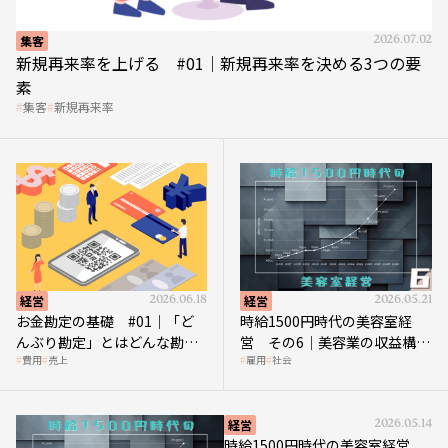
集客
2026.07.02
新規再来率を上げる #01｜新規再来率を決める3つの要
素
集客
新規再来率
経営
2026.06.18
経営
2026.05.21
お金勘定の基礎 #01｜「ど
時給1500円時代の美容室経
んぶり勘定」とはどんな勘
営 その6｜美容業の収益構造
費用
売上
雇用
社会
定？
を改革する「多次元化」
経営
2026.05.14
時給1500円時代の美容室経営
その5｜時給1500円時代の到来は