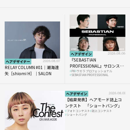
ヘアデザイン
2026.08.06
『SEBASTIAN
ヘアデザイナー
2026.08.07
PROFESSIONAL』サロンスタ
RELAY COLUMN #01｜潮海達
PR
ウエラ プロフェッショナル
イルを完成させる“質感設
矢［shiomi H］｜SALON
SEBASTIAN PROFESSIONAL
計”という新提案
ヘアデザイン
2026.08.01
【結果発表】ヘアモード誌上コ
ンテスト 「ショートバング」
フォトコンテスト
誌上コンテスト
ショートバング