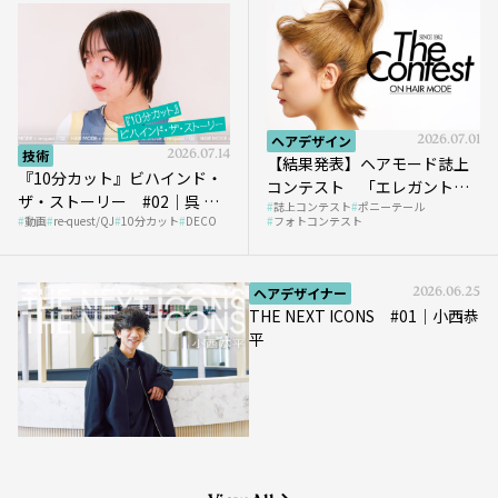
ヘアデザイン
2026.07.01
技術
2026.07.14
【結果発表】ヘアモード誌上
『10分カット』ビハインド・
コンテスト 「エレガントな
ザ・ストーリー #02｜呉 等
誌上コンテスト
ポニーテール
ポニーテール」
動画
re-quest/QJ
10分カット
DECO
フォトコンテスト
至さん［DECO］
ヘアデザイナー
2026.06.25
THE NEXT ICONS #01｜小西恭
平
View All