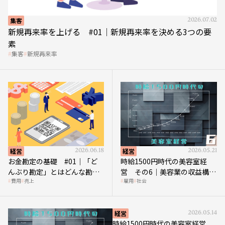
集客
2026.07.02
新規再来率を上げる #01｜新規再来率を決める3つの要
素
集客
新規再来率
経営
2026.06.18
経営
2026.05.21
お金勘定の基礎 #01｜「ど
時給1500円時代の美容室経
んぶり勘定」とはどんな勘
営 その6｜美容業の収益構造
費用
売上
雇用
社会
定？
を改革する「多次元化」
経営
2026.05.14
時給1500円時代の美容室経営
その5｜時給1500円時代の到来は