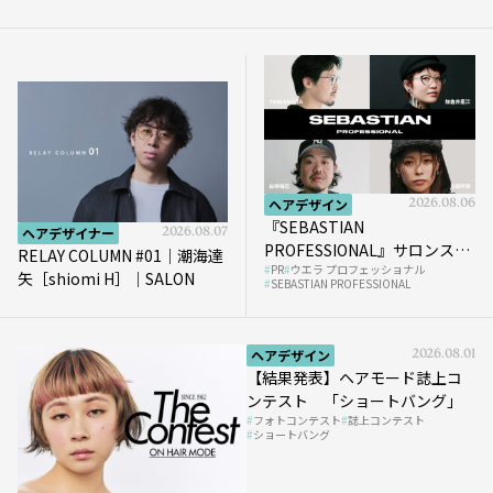
ヘアデザイン
2026.08.06
『SEBASTIAN
ヘアデザイナー
2026.08.07
PROFESSIONAL』サロンスタ
RELAY COLUMN #01｜潮海達
PR
ウエラ プロフェッショナル
イルを完成させる“質感設
矢［shiomi H］｜SALON
SEBASTIAN PROFESSIONAL
計”という新提案
ヘアデザイン
2026.08.01
【結果発表】ヘアモード誌上コ
ンテスト 「ショートバング」
フォトコンテスト
誌上コンテスト
ショートバング