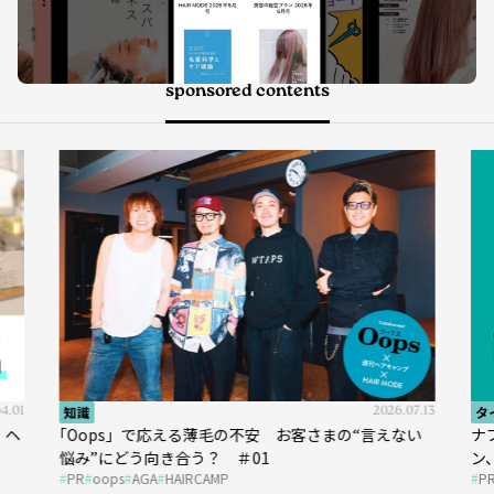
sponsored contents
7.13
タイアップ
2026.05.13
タ
い
ナプラ × Un ami 今こそ知りたいあらゆるデザイ
『K
ン、あらゆる髪質に幅広く対応できるパーマ薬剤 ナ
圧
PR
ナプラ
ウトエト
P
プラ『ut-et』
イ