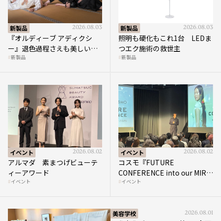
新製品
2026.08.03
新製品
2026.08.03
『オルディーブ アディクシ
照明も硬化もこれ1台 LEDま
ー』退色過程さえも美しい
つエク施術の救世主
新製品
新製品
“透き通る暖色”を実現
イベント
2026.08.02
イベント
2026.08.02
アルマダ 素まつげビューテ
コスモ『FUTURE
ィーアワード
CONFERENCE into our MIRAI
イベント
イベント
2026』開催
美容学校
2026.08.01
国際文化ギャラリー 第4回企画