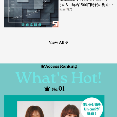
社会
雇用
美容業の収益構造を見直す契機
View All
Access Ranking
What's Hot!
01
No.