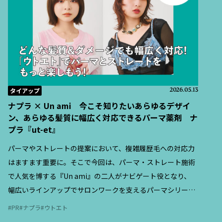
タイアップ
2026.05.13
ナプラ × Un ami 今こそ知りたいあらゆるデザイ
ン、あらゆる髪質に幅広く対応できるパーマ薬剤 ナ
プラ『ut-et』
パーマやストレートの提案において、複雑履歴毛への対応力
はますます重要に。そこで今回は、パーマ・ストレート施術
で人気を博する『Un ami』の二人がナビゲート役となり、
幅広いラインアップでサロンワークを支えるパーマシリーズ
『ut-et（ウトエト）』の特徴と、現場での活用ポイントを紹
PR
ナプラ
ウトエト
介する。