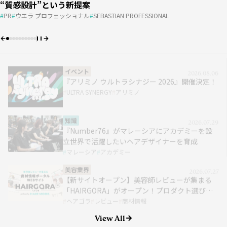
『アリミノ ウルトラシナジー 2026』開催決定！
“質感設計”という新提案
“質感設計”という新提案
プロダクト選びをワンストップで
お客さまの“言えない悩み”にどう向き合う？ ＃01
DECOさん［DECO］
#01｜小西恭平
マレーシア
アカデミー
費用
パーマ
費用
売上
売上
アカデミー
apish
ULTRA SYNERGY
アリミノ
PR
PR
ウエラ プロフェッショナル
ウエラ プロフェッショナル
SEBASTIAN PROFESSIONAL
SEBASTIAN PROFESSIONAL
ヘアゴラ
レビュー
商材情報
PR
動画
oops
re-quest/QJ
AGA
HAIRCAMP
10分カット
DECO
知識
2026.07.29
『Number76』がマレーシアにアカデミーを設
立世界で活躍したいヘアデザイナーを育成
マレーシア
アカデミー
美容業界
2026.07.27
【新サイトオープン】美容師レビューが集まる
「HAIRGORA」がオープン！プロダクト選びを
ワンストップで
ヘアゴラ
レビュー
商材情報
知識
2026.07.17
ケミカル知識がもたらす サロンの発展｜apish編
パーマ
アカデミー
apish
View All