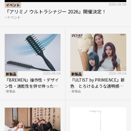
『アリミノ ウルトラシナジー 2026』開催決定！
イベント
新製品
2026.08.04
新製品
2026.08.04
『BREMEN』操作性・デザイ
『ULTIST by PRIMIENCE』新
ン性・速乾性を併せ持ったス
色 とろけるような透明感で
新製品
新製品
ケルトンブラシ
描く洗練されたトレンドカラ
ー