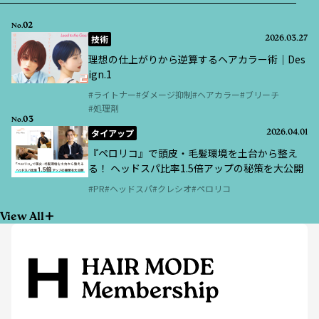
02
No.
技術
2026.03.27
理想の仕上がりから逆算するヘアカラー術｜Des
ign.1
ライトナー
ダメージ抑制
ヘアカラー
ブリーチ
処理剤
03
No.
タイアップ
2026.04.01
『ペロリコ』で頭皮・毛髪環境を土台から整え
る！ ヘッドスパ比率1.5倍アップの秘策を大公開
PR
ヘッドスパ
クレシオ
ペロリコ
View All
ヘアモード社が発行する月刊誌・書籍やHAIR MODE