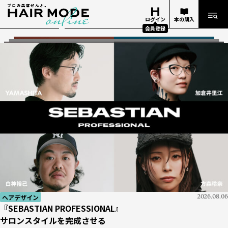
ログイン
本の購入
会員登録
ヘアデザイン
ヘアデザイン
2026.08.06
2026.08.06
知識
美容業界
2026.07.29
2026.07.27
経営
知識
知識
技術
イベント
ヘアデザイナー
経営
2026.06.25
2026.07.05
2026.06.18
2026.06.18
2026.07.13
2026.07.14
2026.07.17
『SEBASTIAN PROFESSIONAL』
『SEBASTIAN PROFESSIONAL』
『Number76』がマレーシアにアカデミーを設立
【新サイトオープン】
お金勘定の基礎 #01
ケミカル知識がもたらす
『週刊ヘアキャンプ』ダイジェスト
『10分カット』
ビューティーワールドジャパン 東京 2026
美容学校生の憧れ！
お金勘定の基礎 #01
サロンスタイルを完成させる
サロンスタイルを完成させる
イベント
2026.08.06
世界で活躍したいヘアデザイナーを育成
美容師レビューが集まる「HAIRGORA」がオープン！
「どんぶり勘定」とはどんな勘定？
サロンの発展｜apish編
「Oops」で応える薄毛の不安
ビハインド・ザ・ストーリー #02
THE NEXT ICONS
「どんぶり勘定」とはどんな勘定？
BWJ
展示会