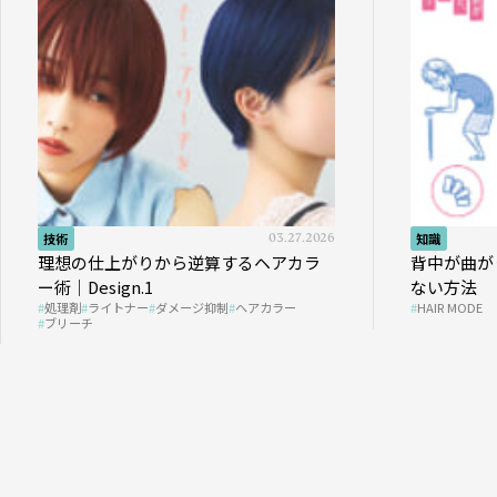
技術
03.27.2026
知識
理想の仕上がりから逆算するヘアカラ
背中が曲が
ー術｜Design.1
ない方法
処理剤
ライトナー
ダメージ抑制
ヘアカラー
HAIR MODE
ブリーチ