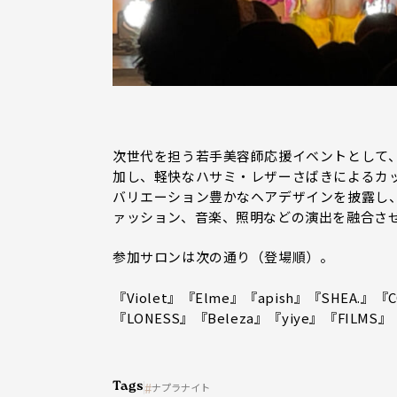
次世代を担う若手美容師応援イベントとして、毎
加し、軽快なハサミ・レザーさばきによるカ
バリエーション豊かなヘアデザインを披露し
ァッション、音楽、照明などの演出を融合さ
参加サロンは次の通り（登場順）。
『Violet』『Elme』『apish』『SHEA.』『
『LONESS』『Beleza』『yiye』『FILMS』
Tags
ナプラナイト