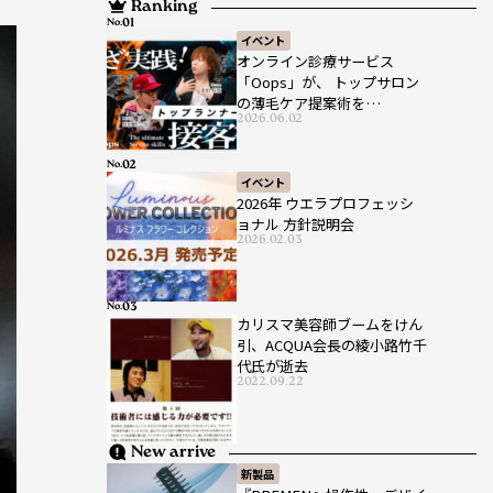
Ranking
No.
イベント
オンライン診療サービス
「Oops」が、 トップサロン
の薄毛ケア提案術を
2026.06.02
HAIRCAMPで公開！
No.
イベント
2026年 ウエラプロフェッシ
ョナル 方針説明会
2026.02.03
No.
カリスマ美容師ブームをけん
引、ACQUA会長の綾小路竹千
代氏が逝去
2022.09.22
New arrive
新製品