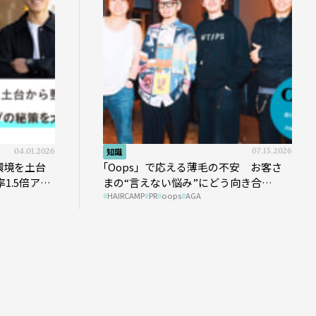
04.01.2026
知識
07.13.2026
環境を土台
｢Oops」で応える薄毛の不安 お客さ
1.5倍アッ
まの“言えない悩み”にどう向き合
HAIRCAMP
PR
oops
AGA
う？ ＃01