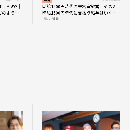
営 その3｜
時給1500円時代の美容室経営 その2｜
どのような
時給1500円時代に支払う給与はいくら
雇用
社会
なのか