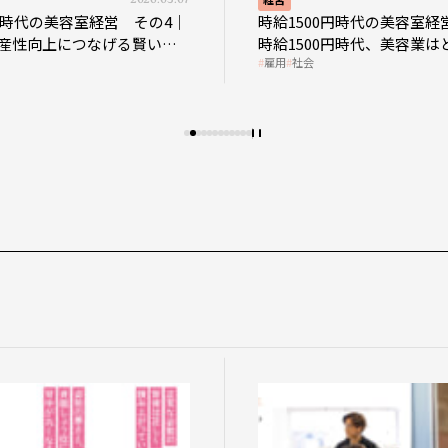
0円時代の美容室経営 その4｜
時給1500円時代の美容室経
産性向上につなげる賢い助
時給1500円時代、美容業は
雇用
社会
影響を受けるのか？