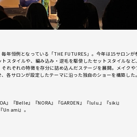
年恒例となっている「THE FUTURES」。今年は15サロンが
ットスタイルや、編み込み・逆毛を駆使したセットスタイルなど
、それぞれの特徴を存分に詰め込んだステージを展開。メイクや
せ、各サロンが設定したテーマに沿った独自のショーを構築した
COA』『Belle』『NORA』『GARDEN』『lulu.』『siki』
『Un ami』。