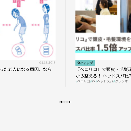
04.18.2018
タイアップ
った老人になる原因、なら
『ペロリコ』で頭皮・毛髪
から整える！ ヘッドスパ比率
ペロリコ
PR
ヘッドスパ
クレシオ
プの秘策を大公開