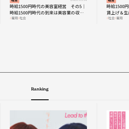
時給1500円時代の美容室経営 その5｜
時給150
時給1500円時代の到来は美容業の収益
賃上げ＆生
雇用
社会
社会
雇用
構造を見直す契機
成金活用
Ranking