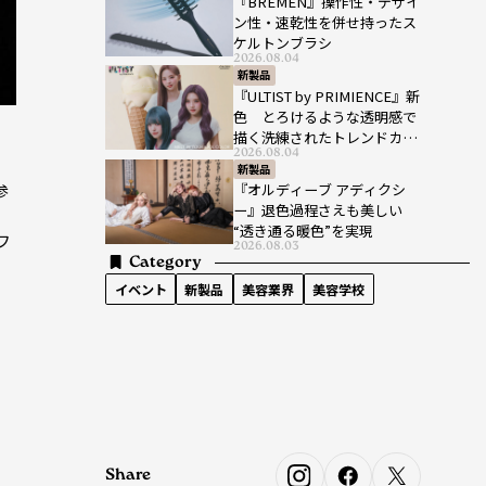
『BREMEN』操作性・デザイ
ン性・速乾性を併せ持ったス
ケルトンブラシ
2026.08.04
新製品
『ULTIST by PRIMIENCE』新
色 とろけるような透明感で
描く洗練されたトレンドカラ
2026.08.04
ー
新製品
参
『オルディーブ アディクシ
ー』退色過程さえも美しい
、
“透き通る暖色”を実現
フ
2026.08.03
Category
。
イベント
新製品
美容業界
美容学校
Share