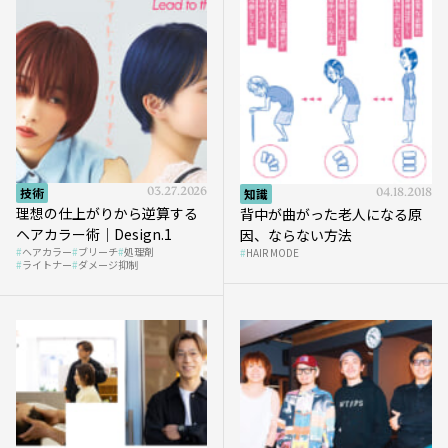
技術
03.27.2026
知識
04.18.2018
理想の仕上がりから逆算する
背中が曲がった老人になる原
ヘアカラー術｜Design.1
因、ならない方法
ヘアカラー
ブリーチ
処理剤
HAIR MODE
ライトナー
ダメージ抑制