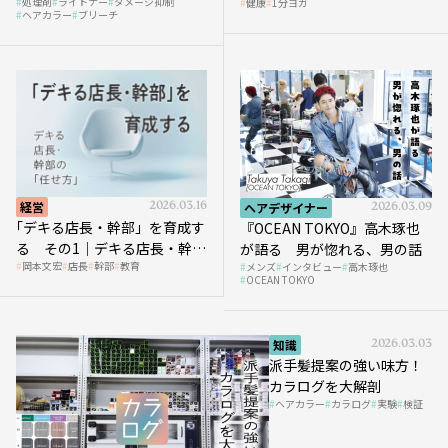
処理剤
ライトナー
ダメージ抑制
健康
1分ヨガ
ガ」講座｜実践編
ヘアカラー
ブリーチ
経営
2026.03.16
ヘアデザイナー
2026.03.09
｢デキる店長・幹部」を育成す
『OCEAN TOKYO』高木琢也
る その1｜デキる店長・幹部
が語る 男が惚れる、男の話
岡本文宏
店長
幹部
教育
メンズ
インタビュー
高木琢也
の「任せ方」
OCEAN TOKYO
知識
2026.03.03
派手髪提案の強い味方！
カラログを大解剖
ヘアカラー
カラログ
実験
検証