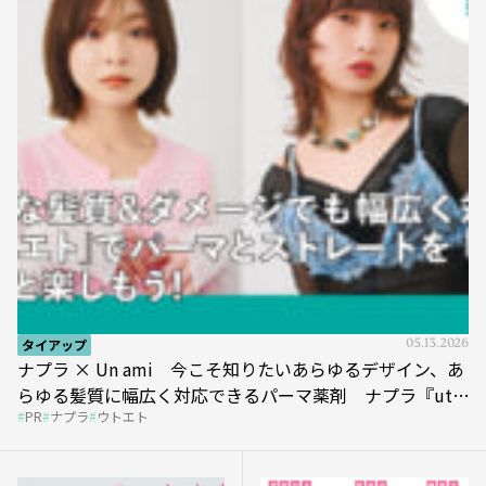
タイアップ
05.13.2026
ナプラ × Un ami 今こそ知りたいあらゆるデザイン、あ
らゆる髪質に幅広く対応できるパーマ薬剤 ナプラ『ut-
PR
ナプラ
ウトエト
et』