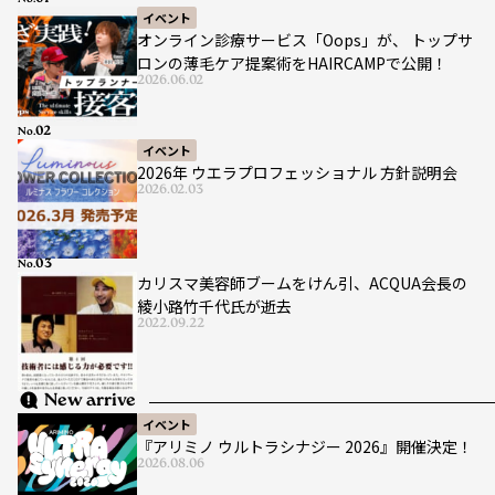
No.
イベント
オンライン診療サービス「Oops」が、 トップサ
ロンの薄毛ケア提案術をHAIRCAMPで公開！
2026.06.02
No.
イベント
2026年 ウエラプロフェッショナル 方針説明会
2026.02.03
No.
カリスマ美容師ブームをけん引、ACQUA会長の
綾小路竹千代氏が逝去
2022.09.22
New arrive
イベント
『アリミノ ウルトラシナジー 2026』開催決定！
2026.08.06