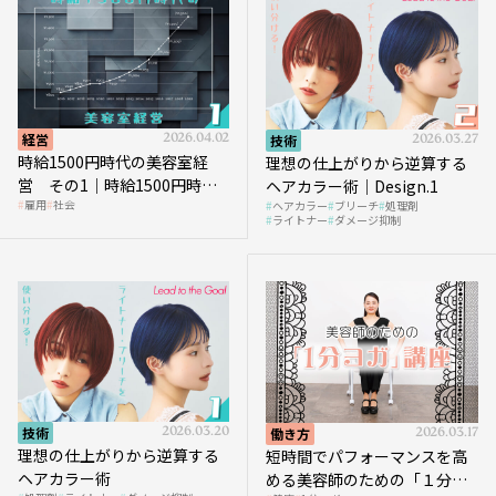
経営
2026.04.02
技術
2026.03.27
時給1500円時代の美容室経
理想の仕上がりから逆算する
営 その1｜時給1500円時代
ヘアカラー術｜Design.1
雇用
社会
ヘアカラー
ブリーチ
処理剤
へ向かう社会的背景
ライトナー
ダメージ抑制
技術
2026.03.20
働き方
2026.03.17
理想の仕上がりから逆算する
短時間でパフォーマンスを高
ヘアカラー術
める美容師のための「１分ヨ