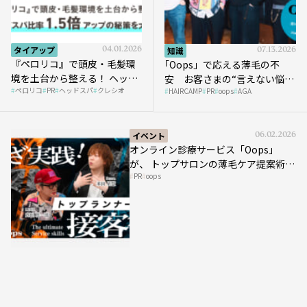
タイアップ
04.01.2026
知識
07.13.2026
『ペロリコ』で頭皮・毛髪環
｢Oops」で応える薄毛の不
境を土台から整える！ ヘッド
安 お客さまの“言えない悩
ペロリコ
PR
ヘッドスパ
クレシオ
スパ比率1.5倍アップの秘策を
HAIRCAMP
PR
oops
AGA
み”にどう向き合う？ ＃01
大公開
イベント
06.02.2026
オンライン診療サービス「Oops」
が、 トップサロンの薄毛ケア提案術を
PR
oops
HAIRCAMPで公開！