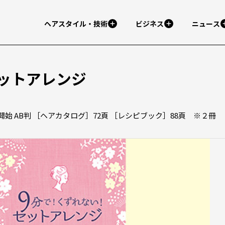
ヘアスタイル・技術
ビジネス
ニュース
セットアレンジ
売開始 AB判 ［ヘアカタログ］72頁 ［レシピブック］88頁 ※２冊