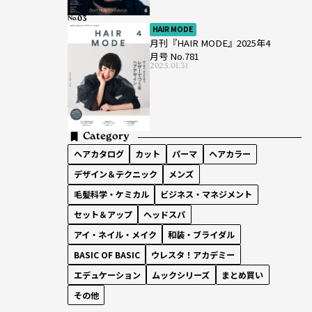
No.
HAIR MODE
月刊『HAIR MODE』2025年4
月号 No.781
2025.01.31
Category
ヘアカタログ
カット
パーマ
ヘアカラー
デザイン＆テクニック
メンズ
毛髪科学・ケミカル
ビジネス・マネジメント
セット＆アップ
ヘッドスパ
アイ・ネイル・メイク
和装・ブライダル
BASIC OF BASIC
ウレスタ！アカデミー
エデュケーション
ムックシリーズ
まとめ買い
その他