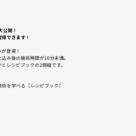
大公開！
習得できます！
本が登場！
仕込み後の施術時間が10分未満。
クとレシピブックの2冊組です。
技術を学べる［レシピブック］