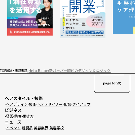
Hello Barber新バーバー時代のデザイン＆ロジック
TOP
雑誌・書籍
書籍
page top
ヘアスタイル・技術
ヘアデザイン
技術
ヘアデザイナー
知識
タイアップ
ビジネス
経営
集客
働き方
ニュース
イベント
新製品
美容業界
美容学校