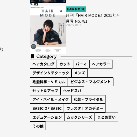
No.
HAIR MODE
月刊『HAIR MODE』2025年4
月号 No.781
2025.01.31
り
Category
ヘアカタログ
カット
パーマ
ヘアカラー
デザイン＆テクニック
メンズ
毛髪科学・ケミカル
ビジネス・マネジメント
セット＆アップ
ヘッドスパ
アイ・ネイル・メイク
和装・ブライダル
BASIC OF BASIC
ウレスタ！アカデミー
エデュケーション
ムックシリーズ
まとめ買い
その他