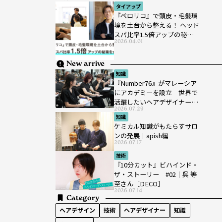
タイアップ
『ペロリコ』で頭皮・毛髪環
境を土台から整える！ ヘッド
スパ比率1.5倍アップの秘策を
2026.04.01
大公開
New arrive
知識
『Number76』がマレーシア
にアカデミーを設立 世界で
活躍したいヘアデザイナーを
2026.07.29
育成
知識
ケミカル知識がもたらすサロ
ンの発展｜apish編
2026.07.17
技術
『10分カット』ビハインド・
ザ・ストーリー #02｜呉 等
至さん［DECO］
2026.07.14
Category
ヘアデザイン
技術
ヘアデザイナー
知識