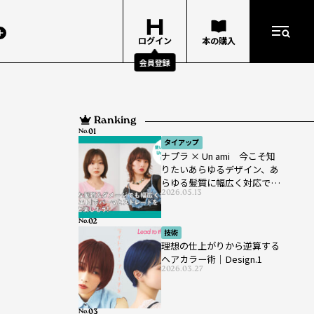
ログイン
本の購入
会員登録
Ranking
No.
タイアップ
ナプラ × Un ami 今こそ知
りたいあらゆるデザイン、あ
らゆる髪質に幅広く対応でき
2026.05.13
るパーマ薬剤 ナプラ『ut-
et』
No.
技術
理想の仕上がりから逆算する
ヘアカラー術｜Design.1
2026.03.27
No.