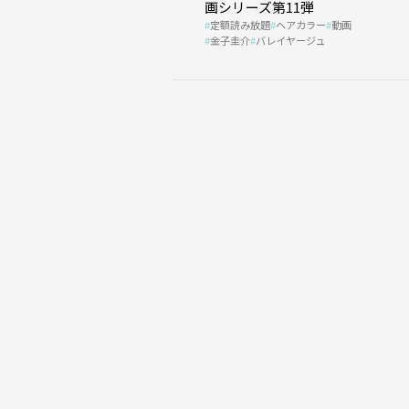
画シリーズ第11弾
定額読み放題
ヘアカラー
動画
金子圭介
バレイヤージュ