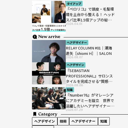
タイアップ
『ペロリコ』で頭皮・毛髪環
境を土台から整える！ ヘッド
スパ比率1.5倍アップの秘策を
2026.04.01
大公開
New arrive
ヘアデザイナー
RELAY COLUMN #01｜潮海
達矢［shiomi H］｜SALON
2026.08.07
ヘアデザイン
『SEBASTIAN
PROFESSIONAL』サロンス
タイルを完成させる“質感設
2026.08.06
計”という新提案
知識
『Number76』がマレーシア
にアカデミーを設立 世界で
活躍したいヘアデザイナーを
2026.07.29
育成
Category
ヘアデザイン
技術
ヘアデザイナー
知識