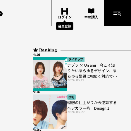
ログイン
本の購入
会員登録
Ranking
No.
タイアップ
ナプラ × Un ami 今こそ知
りたいあらゆるデザイン、あ
らゆる髪質に幅広く対応でき
2026.05.13
るパーマ薬剤 ナプラ『ut-
et』
No.
技術
理想の仕上がりから逆算する
ヘアカラー術｜Design.1
2026.03.27
No.