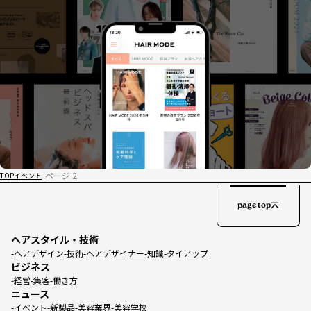
ページ 2
TOP
イベント
page top
ヘアスタイル・技術
ヘアデザイン
技術
ヘアデザイナー
知識
タイアップ
ビジネス
経営
集客
働き方
ニュース
イベント
新製品
美容業界
美容学校