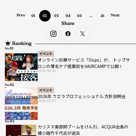
Prev
Next
01
02
03
04
05
...
41
Share
Ranking
No.
イベント
オンライン診療サービス「Oops」が、 トップサ
ロンの薄毛ケア提案術をHAIRCAMPで公開！
2026.06.02
No.
イベント
2026年 ウエラプロフェッショナル 方針説明会
2026.02.03
No.
カリスマ美容師ブームをけん引、ACQUA会長の
綾小路竹千代氏が逝去