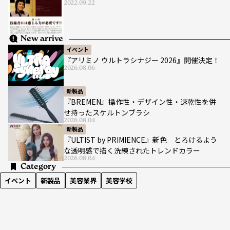
2022.09.22
New arrive
イベント
『アリミノ ウルトラシナジー 2026』開催決定！
2026.08.06
新製品
『BREMEN』操作性・デザイン性・速乾性を併
せ持ったスケルトンブラシ
2026.08.04
新製品
『ULTIST by PRIMIENCE』新色 とろけるよう
な透明感で描く洗練されたトレンドカラー
2026.08.04
Category
イベント
新製品
美容業界
美容学校