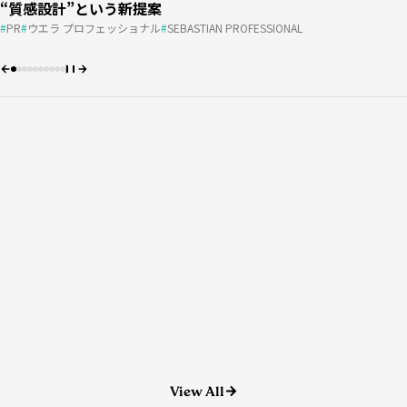
『アリミノ ウルトラシナジー 2026』開催決定！
“質感設計”という新提案
“質感設計”という新提案
プロダクト選びをワンストップで
お客さまの“言えない悩み”にどう向き合う？ ＃01
DECOさん［DECO］
#01｜小西恭平
マレーシア
アカデミー
費用
パーマ
費用
売上
売上
アカデミー
apish
ULTRA SYNERGY
アリミノ
PR
PR
ウエラ プロフェッショナル
ウエラ プロフェッショナル
SEBASTIAN PROFESSIONAL
SEBASTIAN PROFESSIONAL
ヘアゴラ
レビュー
商材情報
PR
動画
oops
re-quest/QJ
AGA
HAIRCAMP
10分カット
DECO
知識
2026.07.29
『Number76』がマレーシアにアカデミーを設
立世界で活躍したいヘアデザイナーを育成
マレーシア
アカデミー
美容業界
2026.07.27
【新サイトオープン】美容師レビューが集まる
「HAIRGORA」がオープン！プロダクト選びを
ワンストップで
ヘアゴラ
レビュー
商材情報
知識
2026.07.17
パーマ
アカデミー
apish
View All