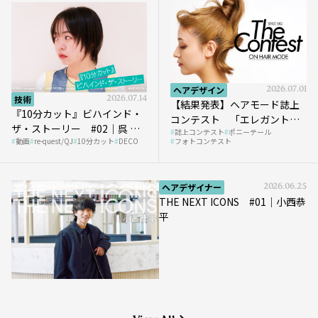
ヘアデザイン
2026.07.01
技術
2026.07.14
【結果発表】ヘアモード誌上
『10分カット』ビハインド・
コンテスト 「エレガントな
ザ・ストーリー #02｜呉 等
誌上コンテスト
ポニーテール
ポニーテール」
動画
re-quest/QJ
10分カット
DECO
フォトコンテスト
至さん［DECO］
ヘアデザイナー
2026.06.25
THE NEXT ICONS #01｜小西恭
平
View All