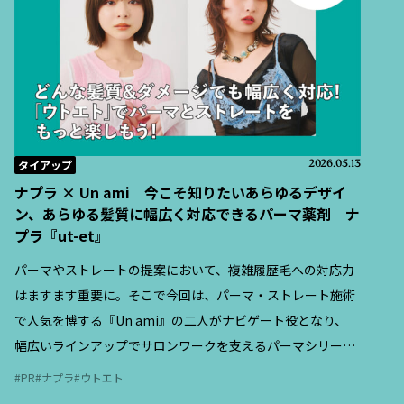
タイアップ
2026.05.13
ナプラ × Un ami 今こそ知りたいあらゆるデザイ
ン、あらゆる髪質に幅広く対応できるパーマ薬剤 ナ
プラ『ut-et』
パーマやストレートの提案において、複雑履歴毛への対応力
はますます重要に。そこで今回は、パーマ・ストレート施術
で人気を博する『Un ami』の二人がナビゲート役となり、
幅広いラインアップでサロンワークを支えるパーマシリーズ
『ut-et（ウトエト）』の特徴と、現場での活用ポイントを紹
PR
ナプラ
ウトエト
介する。