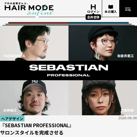
ログイン
本の購入
会員登録
ヘアデザイン
ヘアデザイン
2026.08.06
2026.08.06
知識
美容業界
2026.07.29
2026.07.27
経営
知識
知識
技術
イベント
ヘアデザイナー
経営
2026.06.25
2026.07.05
2026.06.18
2026.06.18
2026.07.13
2026.07.14
2026.07.17
『SEBASTIAN PROFESSIONAL』
『SEBASTIAN PROFESSIONAL』
『Number76』がマレーシアにアカデミーを設立
【新サイトオープン】
お金勘定の基礎 #01
ケミカル知識がもたらす
『週刊ヘアキャンプ』ダイジェスト
『10分カット』
ビューティーワールドジャパン 東京 2026
美容学校生の憧れ！
お金勘定の基礎 #01
サロンスタイルを完成させる
サロンスタイルを完成させる
イベント
2026.08.06
世界で活躍したいヘアデザイナーを育成
美容師レビューが集まる「HAIRGORA」がオープン！
「どんぶり勘定」とはどんな勘定？
サロンの発展｜apish編
「Oops」で応える薄毛の不安
ビハインド・ザ・ストーリー #02
THE NEXT ICONS
「どんぶり勘定」とはどんな勘定？
BWJ
展示会