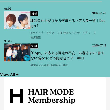
02
No.
技術
2026.03.27
理想の仕上がりから逆算するヘアカラー術｜Des
ign.1
ライトナー
ダメージ抑制
ヘアカラー
ブリーチ
処理剤
03
No.
知識
2026.07.13
｢Oops」で応える薄毛の不安 お客さまの“言え
ない悩み”にどう向き合う？ ＃01
PR
oops
AGA
HAIRCAMP
View All
ヘアモード社が発行する月刊誌・書籍やHAIR MODE