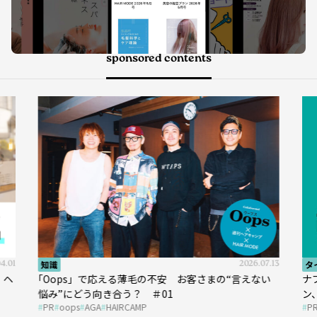
sponsored contents
7.13
タイアップ
2026.05.13
タ
い
ナプラ × Un ami 今こそ知りたいあらゆるデザイ
『K
ン、あらゆる髪質に幅広く対応できるパーマ薬剤 ナ
圧
PR
ナプラ
ウトエト
P
プラ『ut-et』
イ