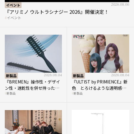
『アリミノ ウルトラシナジー 2026』開催決定！
イベント
新製品
2026.08.04
新製品
2026.08.04
『BREMEN』操作性・デザイ
『ULTIST by PRIMIENCE』新
ン性・速乾性を併せ持ったス
色 とろけるような透明感で
新製品
新製品
ケルトンブラシ
描く洗練されたトレンドカラ
ー