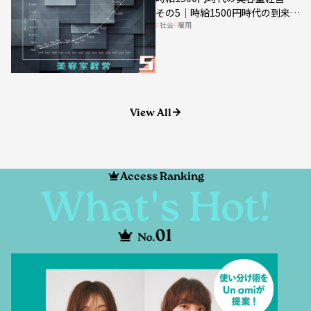
社会
雇用
美容業の収益構造を見直す契機
View All
Access Ranking
What's Hot!
01
No.