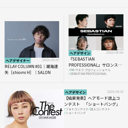
ヘアデザイン
2026.08.06
『SEBASTIAN
ヘアデザイナー
2026.08.07
PROFESSIONAL』サロンスタ
RELAY COLUMN #01｜潮海達
PR
ウエラ プロフェッショナル
イルを完成させる“質感設
矢［shiomi H］｜SALON
SEBASTIAN PROFESSIONAL
計”という新提案
ヘアデザイン
2026.08.01
【結果発表】ヘアモード誌上コ
ンテスト 「ショートバング」
フォトコンテスト
誌上コンテスト
ショートバング