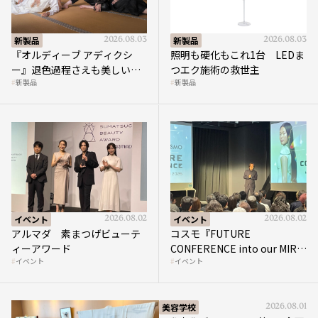
新製品
2026.08.03
新製品
2026.08.03
『オルディーブ アディクシ
照明も硬化もこれ1台 LEDま
ー』退色過程さえも美しい
つエク施術の救世主
新製品
新製品
“透き通る暖色”を実現
イベント
2026.08.02
イベント
2026.08.02
アルマダ 素まつげビューテ
コスモ『FUTURE
ィーアワード
CONFERENCE into our MIRAI
イベント
イベント
2026』開催
美容学校
2026.08.01
国際文化ギャラリー 第4回企画