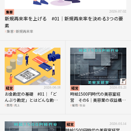
集客
2026.07.02
新規再来率を上げる #01｜新規再来率を決める3つの要
素
集客
新規再来率
経営
2026.06.18
経営
2026.05.21
お金勘定の基礎 #01｜「ど
時給1500円時代の美容室経
んぶり勘定」とはどんな勘
営 その6｜美容業の収益構造
費用
売上
雇用
社会
定？
を改革する「多次元化」
経営
2026.05.14
時給1500円時代の美容室経営
その5｜時給1500円時代の到来は