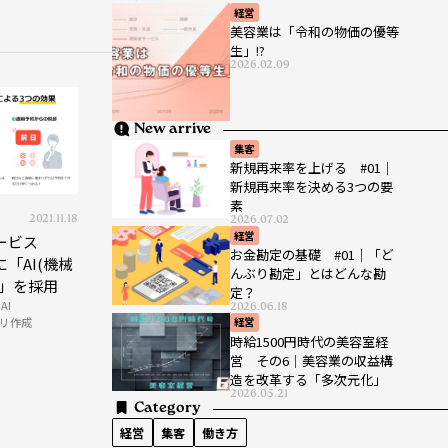
経営
美容業は「令和の物価の優等
生」!?
2026.02.09
New arrive
集客
新規再来率を上げる #01｜
新規再来率を決める3つの要
素
2021.11.18
2026.07.02
経営
ービス
お金勘定の基礎 #01｜「ど
」に「AI(機械
んぶり勘定」とはどんな勘
能」を採用
定？
AI
2026.06.18
リ作成
経営
時給1500円時代の美容室経
営 その6｜美容業の収益構
造を改革する「多次元化」
2026.05.21
Category
経営
集客
働き方