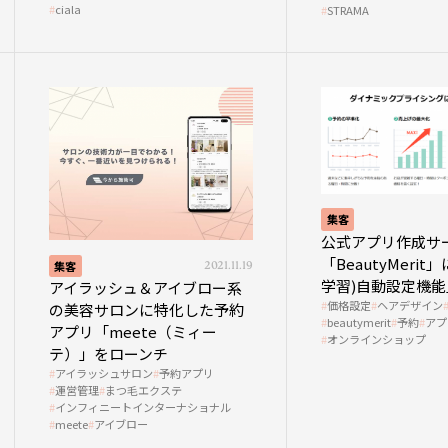
ciala
STRAMA
集客
公式アプリ作成サ
「BeautyMerit
集客
2021.11.19
学習)自動設定機
アイラッシュ＆アイブロー系
価格設定
ヘアデザイン
の美容サロンに特化した予約
beautymerit
予約
アプ
アプリ「meete（ミィー
オンラインショップ
テ）」をローンチ
アイラッシュサロン
予約アプリ
運営管理
まつ毛エクステ
インフィニートインターナショナル
meete
アイブロー