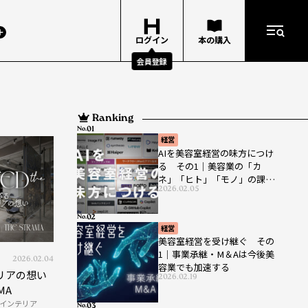
ログイン
本の購入
会員登録
Ranking
No.
経営
AIを美容室経営の味方につけ
る その1｜美容業の「カ
ネ」「ヒト」「モノ」の課題
2026.02.05
を解決する生成AIの今
No.
経営
美容室経営を受け継ぐ その
1｜事業承継・M＆Aは今後美
2026.02.04
容業でも加速する
リアの想い
2026.02.19
AMA
インテリア
No.