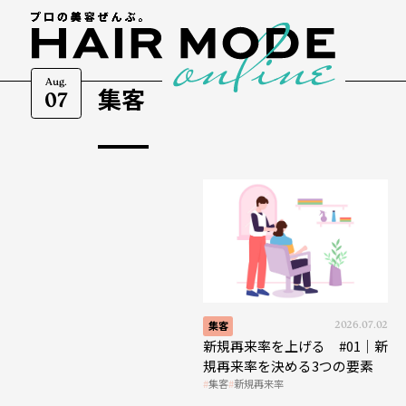
Aug.
集客
07
集客
2026.07.02
新規再来率を上げる #01｜新
規再来率を決める3つの要素
集客
新規再来率