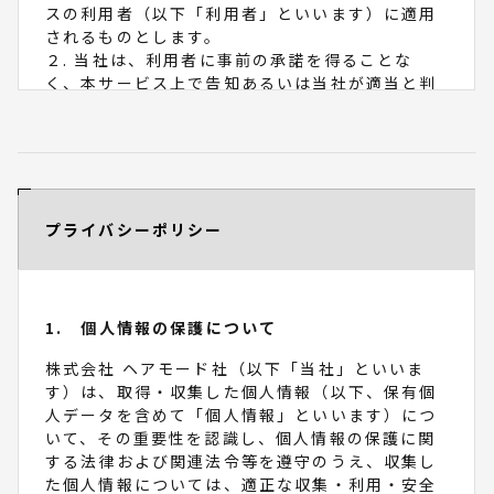
スの利用者（以下「利用者」といいます）に適用
されるものとします。
２. 当社は、利用者に事前の承諾を得ることな
く、本サービス上で告知あるいは当社が適当と判
断する方法で利用者に通知することにより本規約
を変更できるものとします。
第２条 本サービスの利用
１. 利用者は、本規約および当社が別途定めるル
プライバシーポリシー
ール等に従い、本サービスを利用するものとしま
す
２. 当社は、利用者の事前の承諾を得ることな
く、本サービスの内容を変更することができるも
のとします。
1. 個人情報の保護について
第３条 会員
株式会社 ヘアモード社（以下「当社」といいま
す）は、取得・収集した個人情報（以下、保有個
「会員」とは、本規約を承認いただいた上、当社
人データを含めて「個人情報」といいます）につ
所定の手続に従い会員登録を申請し、当社がこれ
いて、その重要性を認識し、個人情報の保護に関
を承認した方をいいます。
する法律および関連法令等を遵守のうえ、収集し
た個人情報については、適正な収集・利用・安全