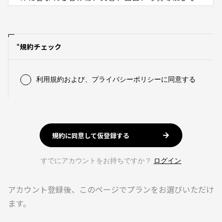
善、広告の配信等のために、サイト内の行動履歴
のデータ
情報、およびIPアドレス・端末情報・位置情報な
本サービスの利用に関連して当社が知り得た会員
・本サービスに関するプログラム、データベー
どのコンピュータに関する情報と接続情報（お客
を含む利用者の個人情報について、当社は、プラ
ス、Webサイト（以下、「本サイト」といいま
様の個人情報を含みますがそれに限りません。）
イバシーポリシーにしたがい管理し、これを利用
す。）、アプリ「JOSEI MODE BOOKS」（以
を取得し、利用します。その他、インターネット
*
規約チェック
します。
下、「本アプリ」）、デザイン等の著作物、肖
上での標準技術で取得可能な情報を取得し、販促
像、商標等
第８条 禁止事項
活動や分析業務に利用することがあります。
3. 「定額読み放題プラン」とは、第7条第1項に定
各種設定やオプトアウトについては、各社の設定
利用規約および、プライバシーポリシーに同意する
める月額情報料の支払いにより、複数のコンテン
利用者は、以下の行為を行ってはならないものと
ページでご確認・ご設定ください。
ツを何度でも再生できるサービスをいいます。
します。
グーグル株式会社の広告設定
（ただし、再生期限等のその他条件がない場合に
１. ご利用の際に虚偽の内容を入力あるいは登録
Facebook広告設定
限ります。）
申請する行為
Twitter広告設定
4. 「定額読み放題プラン」には、雑誌・臨時増刊
２. 本サービスの運営を妨げ、その他本サービスに
LINEヤフー株式会社のLINE広告設定
号・書籍（いずれも当社指定のものに限りま
規約に同意して仮登録する
支障をきたすおそれのある行為
LINEプライバシーポリシー
す。）が読み放題となる「プライムストックプラ
３. クレジットカードを不正使用して本サービス
ン」、雑誌（臨時増刊号は除く）が読み放題とな
を利用する行為
5. 個人情報の委託について
すでにアカウントをお持ちですか？
ログイン
る「スタンダードストックプラン」、及び最新号
４. メールアドレス（ログインID）およびパスワ
の雑誌と発売から30日以内の臨時増刊・書籍が読
当社は、お客様からお預かりした個人情報の処理
ードを不正に使用する行為
み放題になる「30日レンタルプラン」がありま
を外部の企業に委託する場合がございます。当社
アカウント登録後、このページでプランをお選びいただけ
５. 他の利用者、第三者もしくは当社に迷惑、不
す。
は、十分な個人情報の保護水準にあることを確認
利益もしくは損害を与える行為、またはそれらの
ます。
5. 「プラン変更」とは、「30日レンタルプラン」
して委託先企業を選定し、委託先企業において個
おそれのある行為
から「スタンダートストックプラン」へといった
人情報の安全管理が図られるよう、委託先企業に
６. 他の利用者、第三者もしくは当社の著作権等