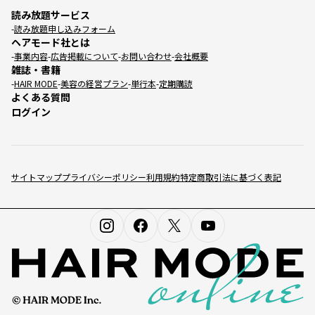
等」といいます。）も、名目の如何にかかわら
ターネット利用環境に関する情報等お客様が利
読み放題サービス
本サービスに掲載の文章・写真・動画像および音
ず、本規約の一部を構成するものとします。本規
用されているカード発行会社が外国にある場
読み放題申し込みフォーム
声情報等の著作権は、これらの著作物の著作権者
約と追加規定等が異なる場合には、追加規定等の
ヘアモード社とは
合、これらの情報は当該発行会社が所属する国
または当社に帰属しています。私的使用等、著作
定めが優先されるものとします。
事業内容
広告掲載について
お問い合わせ
会社概要
に移転される場合があります。お客様が未成年
権法上認められた例外を除き、記事、画像等の無
雑誌・書籍
の場合、親権者または後見人の承諾を得た上
第4条 本規約の改訂
断転載・転用をお断りします。
HAIR MODE
美容の経営プラン
単行本
定期購読
で、本サービスを利用するものとします。
よくある質問
その他法令等により認められている場合
当社は、お客様の承諾を得ることなく、必要に応
第11条 リンク
ログイン
じて本規約を改定できるものとします。この場合
7. 安全管理措置
本サイトにリンクをはる際には、以下のご了解を
において、当社は、別途定める場合を除き、遅滞
いただきます。
なく本サイト又は本アプリ内に変更後の規約を掲
当社は、お客様の個人情報への不正アクセス、漏
１. フレームの設定等により本サイトのコンテン
載するものとし、当該掲載以降における本サービ
えい、毀損又は滅失などのリスクに対し、個人情
サイトマップ
プライバシーポリシー
利用規約
特定商取引法に基づく表記
ツ（全部または一部）をそれ以外のコンテンツと
スのご利用については、当該掲載された規約が適
報を取り扱うシステムのアクセス制御を実施し
組み合わせて表示するリンク、リンク元のホーム
用されるものとします。
て、担当者及び取り扱う個人情報等の範囲を限定
ページの一部として表示される形のリンクはお断
するなど、以下のとおりの必要かつ適切な安全管
第5条 本サービスの利用方法
りします。
理措置を講じます。
２. 本サービスへのリンクは、原則として本サー
基本方針の策定
1. 本サービスのご利用にあたって、所定の手続に
ビストップページ（http://hairmode.jp）にお
個人情報の適正な取扱いの確保のため、プライ
従って当社が提供するヘアモード社会員（以下、
張りください。
バシーポリシーを定め、個人情報保護に万全を
「本会員」といいます。）の登録がなされている
３. トップページ以外の下層にある個別コンテン
尽くしてまいります。
必要があります。本会員の登録、利用に関して
ツに直接リンクを張る場合はその旨をお申し出く
個人情報の取扱いに係る規律の整備
は、当社が別途定める「ヘアモード社会員利用規
ださい。