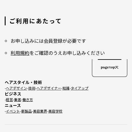
本サービスの加入プランを変更することをいいま
対する必要かつ適切な監査を行います。
の知的財産、プライバシー・人格権その他の権利
す。
を侵害する行為、またはそれらのおそれのある行
6. 個人情報の預託について
6. 「本アプリ」とは、コンテンツを再生するにあ
為
ご利用にあたって
たり必要となる、下記端末用の本サービスに係る
７. 公序良俗に反する行為その他法令に違反する
当社は、次の場合を除き、個人情報を第三者に提
アプリ及び関連ソフトウェア群の総称をいいま
行為、またはそれらのおそれのある行為
供することはありません。
す。
８. その他、当社が不適当と判断する行為
お客様の同意がある場合
・Android™搭載端末（以下、「Androidアプ
お申し込みには会員登録が必要です
個人情報に関する機密保持契約を締結している
リ」といいます。）
第９条 本サービスの利用停止、会員登録の取消
当社の関連業務委託会社に対して、利用目的の
利用規約
をご確認のうえお申し込みください
・iOS搭載端末（以下、「iOSアプリ」といいま
達成に必要な範囲内で個人情報の取扱いを依
当社は、利用者が以下のいずれかに該当する場
す。）
頼・委託する場合
合、利用者に事前通知することなく本サービスの
7. 「クレジットカード決済」とは、利用者が契約
page top
お客様の支払能力の調査確認のために、個人信
利用停止または会員登録を抹消することができる
するクレジット会社による本サービスの利用料金
用情報機関に照会の必要がある場合
ものとします。
の支払方法をいいます。
裁判所等の法令等に基づき、情報の提供に応じ
ヘアスタイル・技術
１. 過去に本利用規約違反をしたことなどにより
8. 「キャリア決済」とは、携帯電話通信事業者
なければならない場合
ヘアデザイン
技術
ヘアデザイナー
知識
タイアップ
会員登録の抹消などの処分をうけていることが判
（株式会社NTTドコモ、KDDI株式会社、ソフト
ビジネス
クレジットカード会社よりカード不正利用の調
明した場合
バンク株式会社）による本サービスの利用料金の
経営
集客
働き方
査のため照会があった場合
２. 本サービスに関する料金などの支払債務の履
支払い方法をいいます。
ニュース
クレジットカード会社が行う不正利用検知・防
行遅延、その他の不履行があった場合
イベント
新製品
美容業界
美容学校
第3条 本規約の範囲
止のために、本人認証サービス（3Dセキュ
３. 第8条（禁止事項）の行為を行った場合４. そ
ア）と連携する場合
の他本規約に違反した場合
本規約の他、個別規定、当社がその都度別途ご案
※ 提供する個人情報：氏名、請求先住所、電
内する注意事項、追加規定等（以下、「追加規定
第10条 著作権
話番号、配送先住所、Ｅメールアドレス、イン