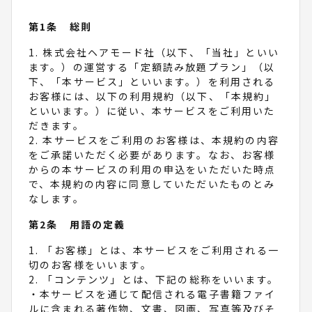
お知らせのため
出版事業、その他当社グループの事業における
１. 会員は、会員自身で設定したメールアドレス
第1条 総則
通信販売、その他関連するサービス・業務のお
（ログインID）およびパスワードが大切なもので
得な情報をお届けするため
あることを認識し、およびその取り扱いにつき管
1. 株式会社ヘアモード社（以下、「当社」といい
出版事業、その他当社グループの事業における
理責任を負うものとします。
ます。）の運営する「定額読み放題プラン」（以
市場調査並びにデータ分析やアンケートの実施
２. 会員は、メールアドレス（ログインID）およ
下、「本サービス」といいます。）を利用される
等による商品・サービスの研究や企画開発のた
びパスワードを第三者に譲渡、貸与、開示しては
お客様には、以下の利用規約（以下、「本規約」
め
ならないものとします。
といいます。）に従い、本サービスをご利用いた
出版事業、その他当社グループの事業において
３. 会員は、メールアドレス（ログインID）およ
だきます。
取得した閲覧履歴や購買履歴等の情報を分析し
びパスワードの管理不十分、使用上の過誤、第三
2. 本サービスをご利用のお客様は、本規約の内容
て、商品・サービスに関する広告等を行うため
者の使用などに起因する損害につき自ら責任を負
をご承諾いただく必要があります。なお、お客様
出版事業、その他当社グループの事業における
うものとします。
からの本サービスの利用の申込をいただいた時点
クレジットカードの不正利用検知・防止のため
４. 会員は、メールアドレス（ログインID）およ
で、本規約の内容に同意していただいたものとみ
出版事業、その他当社グループの事業における
びパスワードが第三者によって不正に使用されて
なします。
各種お問合せ等に対する連絡・回答等のため
いることが判明した場合には、直ちに当社に連絡
第2条 用語の定義
するものとします。
4. アクセスログ等の取得・利用について
５. 利用者は、本サービス利用の際に行うクレジ
1. 「お客様」とは、本サービスをご利用される一
ットカード番号の送信行為等の決済手段に伴う漏
当社は、第1条、第3条の定めに加え、お客様に対
切のお客様をいいます。
洩等の危険性を認識し、自己の責任の下にこれを
し、お客様の興味・関心に応じた当社のおすすめ
2. 「コンテンツ」とは、下記の総称をいいます。
行うものとします。
商品・サービス等のご案内、および当社の既存サ
・本サービスを通じて配信される電子書籍ファイ
ービスの改善・向上、新規サービスの開発・改
ルに含まれる著作物、文書、図画、写真等及びそ
第７条 利用者情報