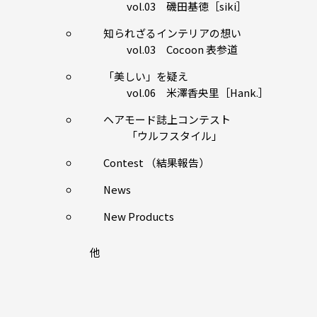
vol.03 磯田基徳［siki］
知られざるインテリアの想い
vol.03 Cocoon 表参道
「美しい」を疑え
vol.06 米澤香央里［Hank.］
ヘアモード誌上コンテスト
「ウルフスタイル」
Contest （結果報告）
News
New Products
他