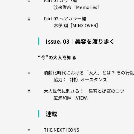
Part.01 カット編
渡来俊彦［Memories］
Part.02 ヘアカラー編
木俣 翔［MINX OVER］
Issue. 03｜美容を渡り歩く
“今”の大人を知る
消齢化時代における「大人」とは？ その行
協力：（株）オースタンス
大人世代に刺さる！ 集客と提案のコツ
広瀬和輝［VIEW］
連載
THE NEXT ICONS