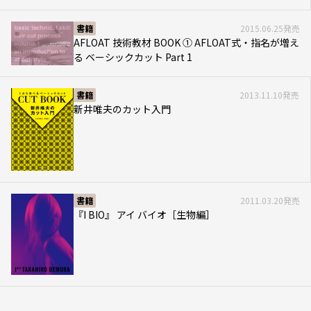
書籍
2015.06.25発売
AFLOAT 技術教材 BOOK ① AFLOAT式・指名が増え
る ベーシックカット Part 1
書籍
2013.11.10発売
新井唯夫のカット入門
書籍
2011.03.20発売
『I BIO』 アイ バイオ［生物編］