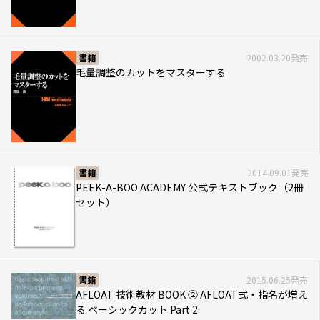
書籍
2002.03.20発売
毛量調整のカットをマスターする
書籍
2014.09.01発売
PEEK-A-BOO ACADEMY 公式テキストブック（2冊
セット）
書籍
2015.06.25発売
AFLOAT 技術教材 BOOK ② AFLOAT式・指名が増え
る ベーシックカット Part 2