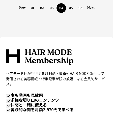
Prev
Next
01
02
03
04
05
06
ヘアモード社が発行する月刊誌・書籍やHAIR MODE Onlineで
発信される美容情報・特集記事が読み放題になる会員制サービ
ス。
本も動画も見放題
多様な切り口のコンテンツ
仲間と一緒に使える
実践的な知を月額2,970円で学べる