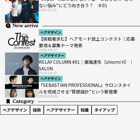
ない悩み”にどう向き合う？ ＃01
2026.07.13
New arrive
ヘアデザイン
【挑戦者求む】ヘアモード誌上コンテスト｜応募
要項＆募集テーマ発表
2026.08.07
ヘアデザイナー
RELAY COLUMN #01｜潮海達矢［shiomi H］｜
SALON
2026.08.07
ヘアデザイン
『SEBASTIAN PROFESSIONAL』サロンスタイ
ルを完成させる“質感設計”という新提案
2026.08.06
Category
ヘアデザイン
技術
ヘアデザイナー
知識
タイアップ