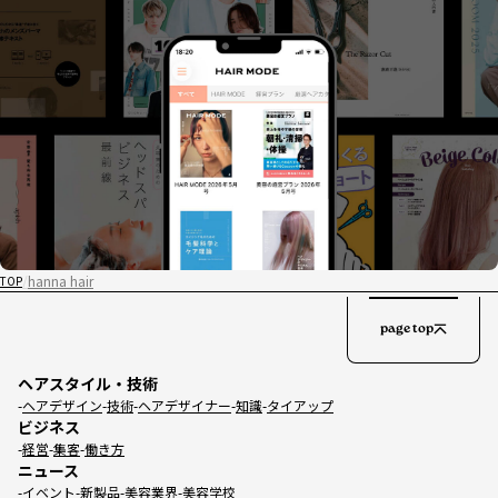
hanna hair
TOP
page top
ヘアスタイル・技術
ヘアデザイン
技術
ヘアデザイナー
知識
タイアップ
ビジネス
経営
集客
働き方
ニュース
イベント
新製品
美容業界
美容学校