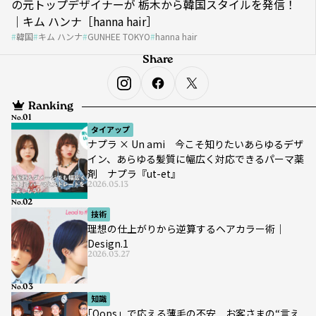
の元トップデザイナーが 栃木から韓国スタイルを発信！
｜キム ハンナ［hanna hair］
韓国
キム ハンナ
GUNHEE TOKYO
hanna hair
Share
Ranking
No.
タイアップ
ナプラ × Un ami 今こそ知りたいあらゆるデザ
イン、あらゆる髪質に幅広く対応できるパーマ薬
剤 ナプラ『ut-et』
2026.05.13
No.
技術
理想の仕上がりから逆算するヘアカラー術｜
Design.1
2026.03.27
No.
知識
｢Oops」で応える薄毛の不安 お客さまの“言え