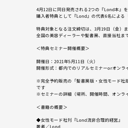
4月12日に同日発売される2つの『Lond本
購入者特典として『Lond』の代表6名によ
特典対象となる注文締切は、3月19日（金）
全国の美容ディーラーや髪書房、直接当社ま
＜特典セミナー開催概要＞
開催日：2021年5月11日（火）
開催形式：都内でのリアルセミナーorオンラ
※完全予約販売の「髪書房版・女性モード社版
です
※セミナーの詳細（場所、開催時間、オンライ
＜書籍の概要＞
◆女性モード社刊『Lond流非合理的経営』
著者／Lond