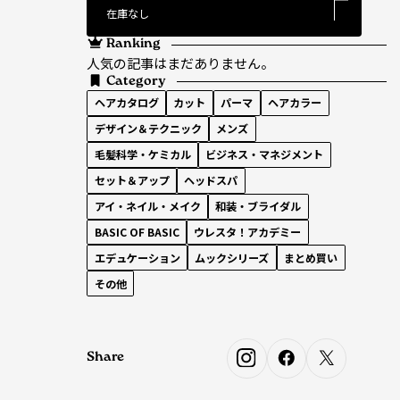
―
在庫なし
Ranking
人気の記事はまだありません。
Category
ヘアカタログ
カット
パーマ
ヘアカラー
デザイン＆テクニック
メンズ
毛髪科学・ケミカル
ビジネス・マネジメント
セット＆アップ
ヘッドスパ
アイ・ネイル・メイク
和装・ブライダル
BASIC OF BASIC
ウレスタ！アカデミー
エデュケーション
ムックシリーズ
まとめ買い
その他
Share