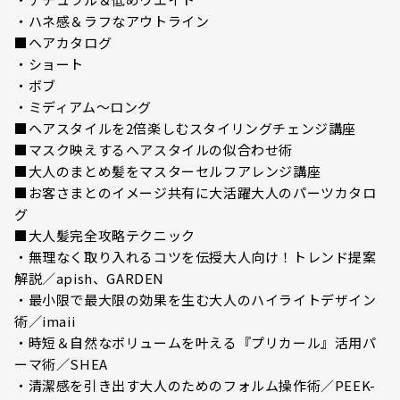
・ハネ感＆ラフなアウトライン
■ヘアカタログ
・ショート
・ボブ
・ミディアム～ロング
■ヘアスタイルを2倍楽しむスタイリングチェンジ講座
■マスク映えするヘアスタイルの似合わせ術
■大人のまとめ髪をマスターセルフアレンジ講座
■お客さまとのイメージ共有に大活躍大人のパーツカタロ
グ
■大人髪完全攻略テクニック
・無理なく取り入れるコツを伝授大人向け！トレンド提案
解説／apish、GARDEN
・最小限で最大限の効果を生む大人のハイライトデザイン
術／imaii
・時短＆自然なボリュームを叶える『プリカール』活用パ
ーマ術／SHEA
・清潔感を引き出す大人のためのフォルム操作術／PEEK-