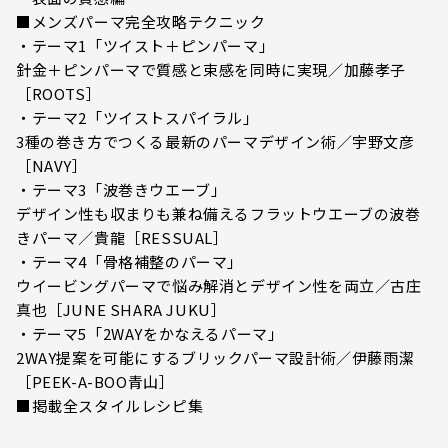
■メンズパーマ完全攻略テクニック
・テーマ1「ツイスト＋ピンパーマ」
針金＋ピンパーマで質感と束感を同時に実現／加藤孝子
［ROOTS］
・テーマ2「ツイストスパイラル」
3種の巻き方でつくる最新のパーマデザイン術／宇野文彦
［NAVY］
・テーマ3「波巻きウエーブ」
デザイン性も収まりも兼ね備えるフラットウエーブの波巻
きパーマ／貴龍［RESSUAL］
・テーマ4「骨格補整のパーマ」
ウイービングパーマで悩み解消とデザイン性を両立／古庄
真也［JUNE SHARA JUKU］
・テーマ5「2WAYをかなえるパーマ」
2WAY提案を可能にするブリックパーマ設計術／伊藤雨潔
［PEEK-A-BOO青山］
■掲載全スタイルレシピ集