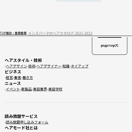
メンズパーマのヘアカタログ 2021-2022
TOP
雑誌・書籍
書籍
page top
ヘアスタイル・技術
ヘアデザイン
技術
ヘアデザイナー
知識
タイアップ
ビジネス
経営
集客
働き方
ニュース
イベント
新製品
美容業界
美容学校
読み放題サービス
読み放題申し込みフォーム
ヘアモード社とは