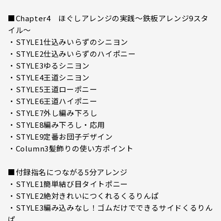
■Chapter4 ほぐしアレンジの実践〜鉄板アレンジ9スタ
イル〜
・STYLE1仕込みいらずのシニヨン
・STYLE2仕込みいらずのハイポニー
・STYLE3ゆるシニヨン
・STYLE4王道シニヨン
・STYLE5王道ローポニー
・STYLE6王道ハイポニー
・STYLE7外し編み下ろし
・STYLE8編み下ろし・応用
・STYLE9定番お団子デザイン
・Column3髪飾りの使い方ポイント
■付録指名につながる5分アレンジ
・STYLE1簡単結び目タイトポニー
・STYLE2絶対きれいにつくれるくるりんぱ
・STYLE3編み込みなし！ゴムだけでできるサイドくるりん
ぱ