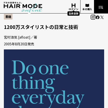
ログイン
本の購入
会員登録
書籍
1200万スタイリストの日常と技術
宮村浩気 [afloat]／著
2005年8月20日発売