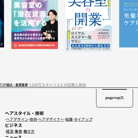
1200万スタイリストの日常と技術
TOP
雑誌・書籍
書籍
page top
ヘアスタイル・技術
ヘアデザイン
技術
ヘアデザイナー
知識
タイアップ
ビジネス
経営
集客
働き方
ニュース