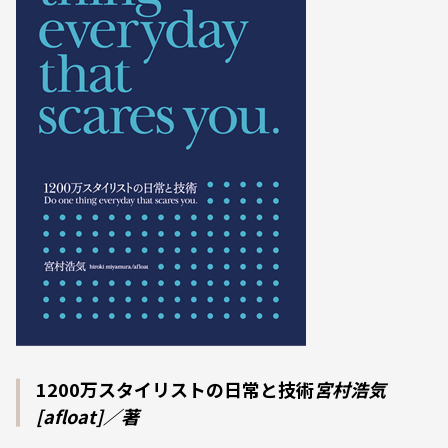
1200万スタイリストの日常と技術
宮村浩気
[afloat]／著