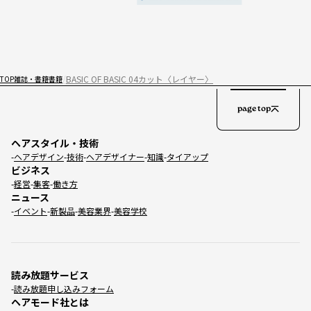
BASIC OF BASIC 04カット〈レイヤー〉
TOP
雑誌・書籍
書籍
page top
ヘアスタイル・技術
ヘアデザイン
技術
ヘアデザイナー
知識
タイアップ
ビジネス
経営
集客
働き方
ニュース
イベント
新製品
美容業界
美容学校
読み放題サービス
読み放題申し込みフォーム
ヘアモード社とは