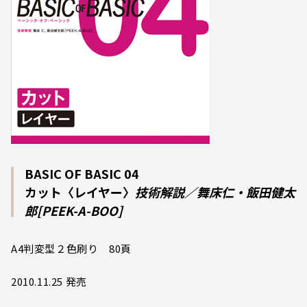
BASIC OF BASIC 04
カット〈レイヤー〉
技術解説／舞床仁・飯田健太
郎[PEEK-A-BOO]
A4判変型２色刷り 80頁
2010.11.25 発売