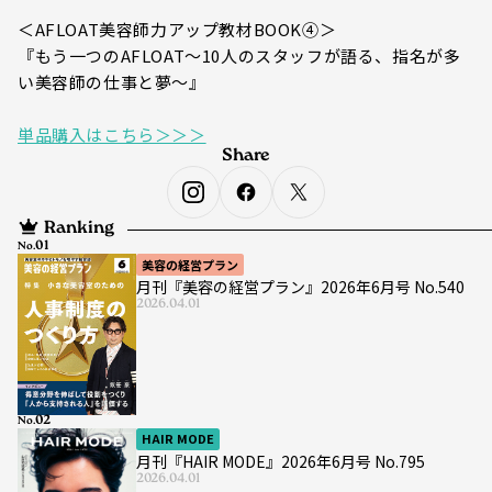
＜AFLOAT美容師力アップ教材BOOK④＞
『もう一つのAFLOAT～10人のスタッフが語る、指名が多
い美容師の仕事と夢～』
単品購入はこちら＞＞＞
Share
Ranking
No.
美容の経営プラン
月刊『美容の経営プラン』2026年6月号 No.540
2026.04.01
No.
HAIR MODE
月刊『HAIR MODE』2026年6月号 No.795
2026.04.01