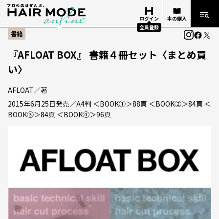
ログイン
本の購入
会員登録
書籍
『AFLOAT BOX』 書籍４冊セット〈まとめ買
い〉
AFLOAT／著
2015年6月25日発売／A4判 ＜BOOK①＞88頁 ＜BOOK②＞84頁 ＜
BOOK③＞84頁 ＜BOOK④＞96頁