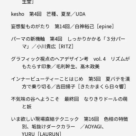
生堂］
kesho 第4回 芒種、夏至／UDA
妄想髪ものがたり 第14回／白神裕己［epine］
パーマの新機軸 第4回 しっかりかかる「３分パー
マ」／小川貴広［RITZ］
グラフィック視点のヘアデザイン考 vol. 4 リズムが
もたらす印象／毛利幹生、髙木政美
インナービューティーことはじめ 第5回 夏バテを漢
方で乗り切る／吉田揚子［きたかまくら日々響］
不気味の谷へようこそ 最終回 なりきりドールの萌
と妖
いま欲しい現場直結テクニック 第16回 色相の特徴
別、垢抜けダークカラー ／AOYAGI、
YURU［LAURUN］