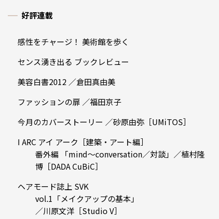
好評連載
感性をチャージ！ 美術館を歩く
センス湧き出る ブックレビュー
美容白書2012 ／倉田真由美
ファッションの扉 ／福田京子
今月のカバーストーリー ／砂原由弥［UMiTOS］
I ARC アイ アーク［建築・アート編］
番外編 「mind～conversation／対談」／植村隆
博［DADA CuBiC］
ヘアモード誌上 SVK
vol.1「メイクアップの基本」
／川原文洋［Studio V］