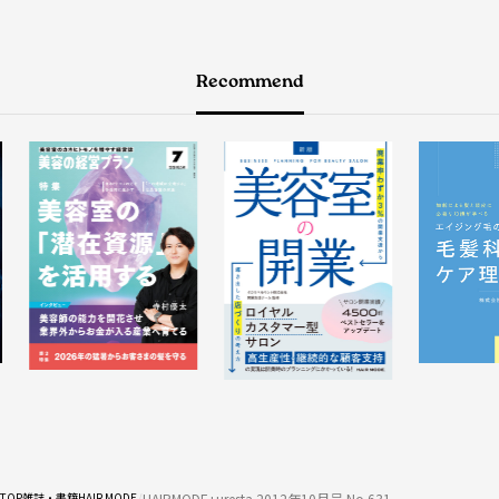
Recommend
HAIRMODE+uresta 2012年10月号 No.631
TOP
雑誌・書籍
HAIR MODE