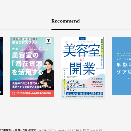
Recommend
HAIRMODE+uresta 2012年６月号 No.627
TOP
雑誌・書籍
HAIR MODE