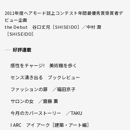
2011年度ヘアモード誌上コンテスト年間最優秀賞受賞者デ
ビュー企画
the Debut 谷口丈児［SHISEIDO］／中村 潤
［SHISEIDO］
好評連載
感性をチャージ! 美術館を歩く
センス湧き出る ブックレビュー
ファッションの扉 ／福田京子
サロンの女 ／齋藤 薫
今月のカバーストーリー ／TAKU
I ARC アイ アーク［建築・アート編］