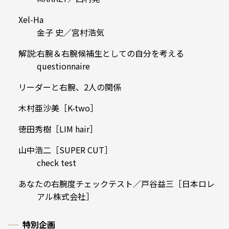
Xel-Ha
金子 史／宮村浩気
解説:右腕＆右腕候補生としての自分を考える
questionnaire
リーダーと右腕、2人の関係
木村亜沙美［K-two］
徳田秀樹［LIM hair］
山中浩二［SUPER CUT］
check test
あなたの右腕度チェックテスト／戸谷益三［日本ロレ
アル株式会社］
特別企画