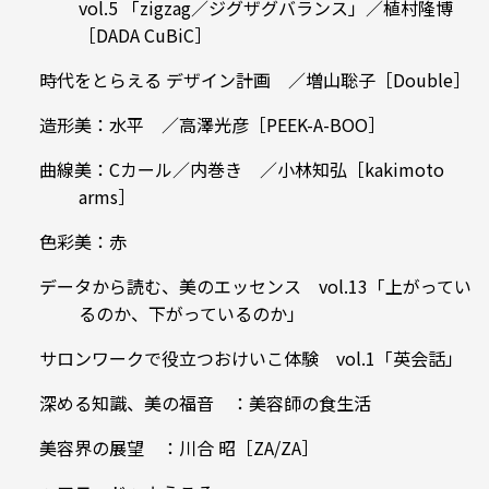
vol.5 「zigzag／ジグザグバランス」／植村隆博
［DADA CuBiC］
時代をとらえる デザイン計画 ／増山聡子［Double］
造形美：水平 ／高澤光彦［PEEK-A-BOO］
曲線美：Cカール／内巻き ／小林知弘［kakimoto
arms］
色彩美：赤
データから読む、美のエッセンス vol.13「上がってい
るのか、下がっているのか」
サロンワークで役立つおけいこ体験 vol.1「英会話」
深める知識、美の福音 ：美容師の食生活
美容界の展望 ：川合 昭［ZA/ZA］