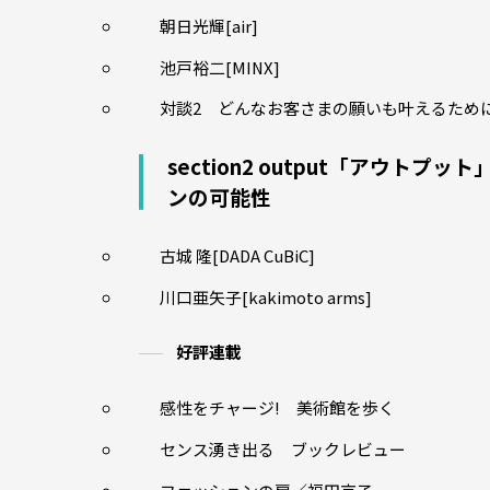
朝日光輝[air]
池戸裕二[MINX]
対談2 どんなお客さまの願いも叶えるため
section2 output「アウ
ンの可能性
古城 隆[DADA CuBiC]
川口亜矢子[kakimoto arms]
好評連載
感性をチャージ! 美術館を歩く
センス湧き出る ブックレビュー