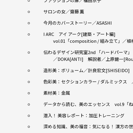
ファッションの扉／福田京子
サロンの女／齋藤 薫
今月のカバーストーリー／ASASHI
I ARC アイ アーク[建築・アート編]
vol.01「composition / 組み立て」／植
伝わるデザイン研究室2nd 「ハードパーマ」
／DOKA[ANTI] 解説者／上原健一[Rou
造形美：ボリューム／計良宏文[SHISEIDO]
色彩美：セクションカラー / ダルミックス ／吉村
素材美：金属
データから読む、美のエッセンス vol.9
潜入！ 美容レポート：加圧トレーニング
深める知識、美の福音：気になる！ 漢方の