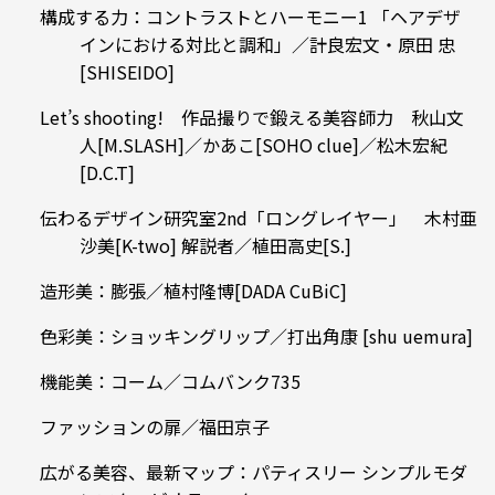
構成する力：コントラストとハーモニー1 「ヘアデザ
インにおける対比と調和」／計良宏文・原田 忠
[SHISEIDO]
Let’s shooting! 作品撮りで鍛える美容師力 秋山文
人[M.SLASH]／かあこ[SOHO clue]／松木宏紀
[D.C.T]
伝わるデザイン研究室2nd「ロングレイヤー」 木村亜
沙美[K-two] 解説者／植田高史[S.]
造形美：膨張／植村隆博[DADA CuBiC]
色彩美：ショッキングリップ／打出角康 [shu uemura]
機能美：コーム／コムバンク735
ファッションの扉／福田京子
広がる美容、最新マップ：パティスリー シンプルモダ