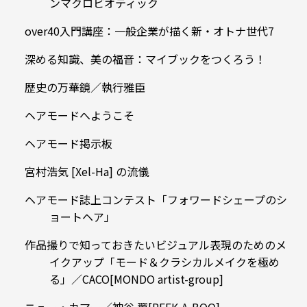
ンマクロビオティック
over40入門講座：一般企業が描く新・オトナ世代7
深める知識、美の福音：マイブックをつくろう！
歴史の万華鏡／執行雅臣
ヘアモードへようこそ
ヘアモード掲示板
宮村浩気 [Xel-Ha] の流儀
ヘアモード誌上コンテスト「フォワードシェープのシ
ョートヘア」
作品撮りで知っておきたいビジュアル表現のためのメ
イクアップ「モード＆クラシカルメイクを極め
る」／CACO[MONDO artist-group]