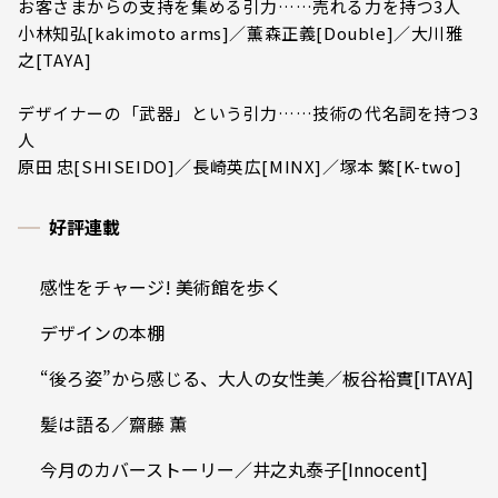
お客さまからの支持を集める引力……売れる力を持つ3人
小林知弘[kakimoto arms]／薫森正義[Double]／大川雅
之[TAYA]
デザイナーの「武器」という引力……技術の代名詞を持つ3
人
原田 忠[SHISEIDO]／長崎英広[MINX]／塚本 繁[K-two]
好評連載
感性をチャージ! 美術館を歩く
デザインの本棚
“後ろ姿”から感じる、大人の女性美／板谷裕實[ITAYA]
髪は語る／齋藤 薫
今月のカバーストーリー／井之丸泰子[Innocent]