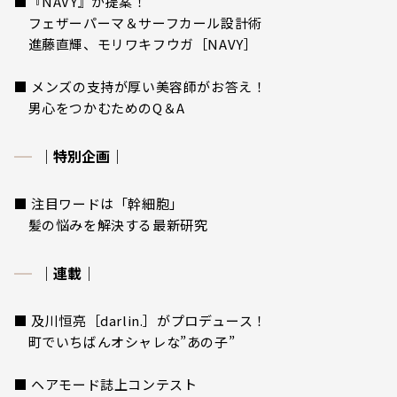
■『NAVY』が提案！
フェザーパーマ＆サーフカール設計術
進藤直輝、モリワキフウガ［NAVY］
■ メンズの支持が厚い美容師がお答え！
男心をつかむためのQ＆A
｜特別企画｜
■ 注目ワードは「幹細胞」
髪の悩みを解決する最新研究
｜連載｜
■ 及川恒亮［darlin.］がプロデュース！
町でいちばんオシャレな”あの子”
■ ヘアモード誌上コンテスト