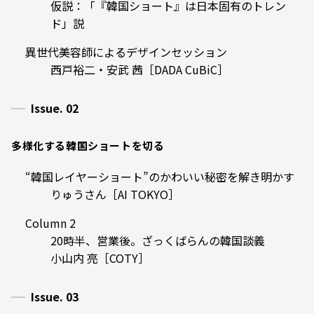
仮説：「『韓国ショート』は日本固有のトレン
ド」説
異世代美容師によるデザインセッション
西戸裕二・安武 茜［DADA CuBiC］
Issue. 02
多様化する韓国ショートを切る
“韓国レイヤーショート”のかわいい秘密を解き明かす
りゅうさん［AI TOKYO］
Column 2
20時半、営業後。ざっくばらんの韓国談義
小山内 亮［COTY］
Issue. 03