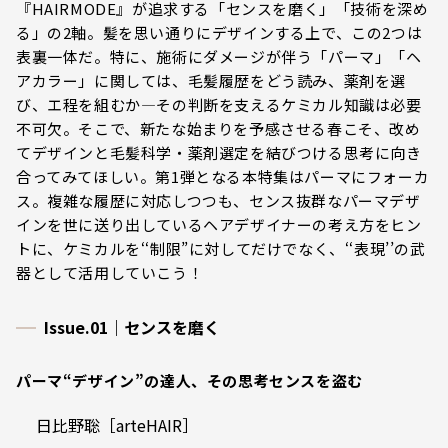
『HAIRMODE』が追求する「センスを磨く」「技術を深め
る」の2軸。髪を思い通りにデザインする上で、この2つは
表裏一体だ。特に、施術にダメージが伴う「パーマ」「ヘ
アカラー」に関しては、毛髪履歴をどう読み、薬剤を選
び、エ程を組むか―その判断を支えるケミカル知識は必要
不可欠。そこで、新たな始まりを予感させる春こそ、改め
てデザインと毛髪科学・薬剤選定を結びつける思考に向き
合ってみてほしい。第1弾となる本特集はパーマにフォーカ
ス。複雑な履歴に対応しつつも、センス抜群なパーマデザ
インを世に送り出しているヘアデザイナーの考え方をヒン
トに、ケミカルを‘‘制限”に対してだけでなく、‘‘表現’’の武
器として活用していこう！
Issue.01｜センスを磨く
パーマ“デザイン”の達人、その思考センスを盗む
日比野聡［arteHAIR］