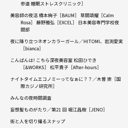
参道 睡眠ストレスクリニック］
美容師の夜活 橋本絢子［BAUM］ 草間頌耀［Calm
Rosa］ 藤野雅弘［EXCEL］ 日本美容専門学校夜
間部
夜に降り立つネオンカラーガール／HITOMI、岩渕愛実
［bianca］
こんばんは! こちら深夜美容室 松田ひでき
［&WORKS］ 松平貴子［After-hours］
ナイトタイムエコノミーってなぁに？？／木曽 崇［国
際カジノ研究所］
みんなの夜時間調査
妄想髪ものがたり／第21 回 堀江昌樹［JENO］
街と人を切り撮るスナップ