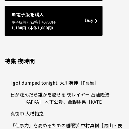
電子版を購入
Buy
電子版特別価格｜40％OFF
1,188円（本体1,080円）
特集 夜時間
I got dumped tonight. 大川英伸［Praha］
日が沈んだら誰かを魅せる 夜レイヤー 菖蒲隆浩
［KAFKA］ 木下公貴、金野朋晃［KATE］
真夜中 大橋裕之
「仕事力」を高めるための睡眠学 中村真樹［青山・表