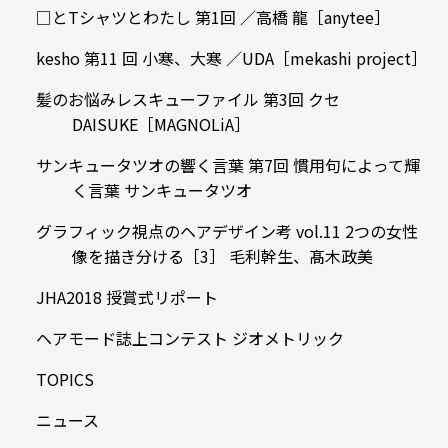
□とTシャツとわたし 第1回 ／高橋 龍［anytee］
kesho 第11 回 小寒、大寒 ／UDA［mekashi project］
髪のお悩みレスキューファイル 第3回 クセ
DAISUKE［MAGNOLiA］
サンキュータツオの響く言葉 第7回 慣用句によって輝
く言葉 サンキュータツオ
グラフィック視点のヘアデザイン考 vol.11 2つの女性
像を描き分ける［3］ 毛利幹生、髙木政美
JHA2018 授賞式リポート
ヘアモード誌上コンテスト ジオメトリック
TOPICS
ニュース