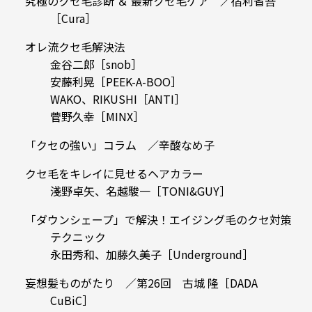
究極のクセ毛診断 ＆ 最新クセ毛ケア ／宿利省吾
［Cura］
オレ流クセ毛解決法
金谷二郎［snob］
安藤利晃［PEEK-A-BOO］
WAKO、RIKUSHI［ANTI］
菅野久幸［MINX］
「クセの強い」コラム ／辛酸なめ子
クセ毛をキレイに見せるヘアカラー
淺野卓矢、名越駿一［TONI&GUY］
「ダウンシェープ」で解決！エイジング毛のクセ対策
テクニック
永田秀和、加藤久美子［Underground］
妄想髪ものがたり ／第26回 古城 隆［DADA
CuBiC］