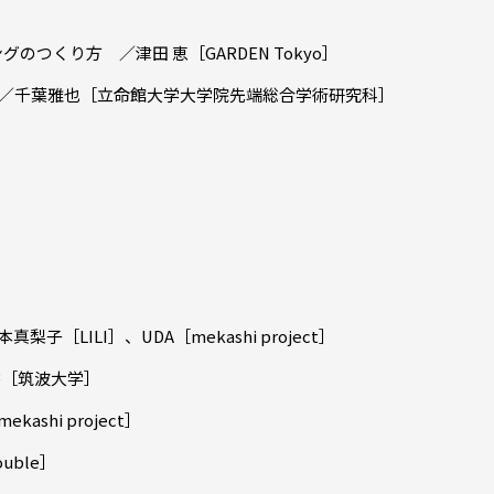
グのつくり方 ／津田 恵［GARDEN Tokyo］
／千葉雅也［立命館大学大学院先端総合学術研究科］
LILI］、UDA［mekashi project］
香［筑波大学］
shi project］
ble］