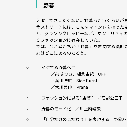
野暮
気取って見えたくない。野暮ったいくらいがちょ
今ストリートには、こんなマインドを持った
と、グランジやヒッピーなど、マジョリティの
るファッションは存在していた。
では、今若者たちが「野暮」を志向する裏側
線はどこにあるのだろう。
イケてる野暮ヘア
／泉 さつき、板倉由紀［OFF］
／奥川勝広［Side Burn］
／大川英伸［Praha］
ファッションに見る” 野暮” ／高野公三子［
野暮のモード化 ／川上麻瑠梨
「自分だけのこだわり」を表現する 野暮パーマ