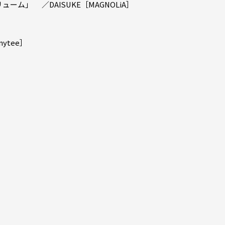
ム」 ／DAISUKE［MAGNOLiA］
ytee］