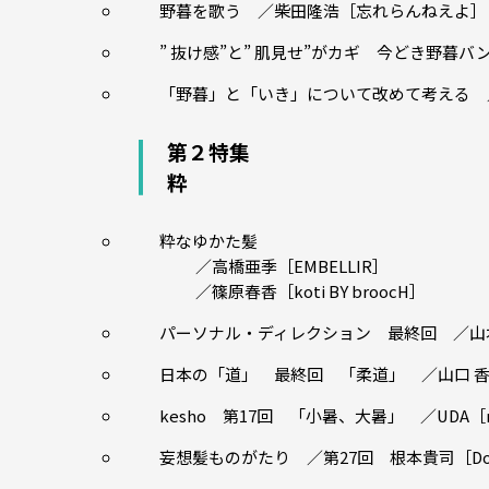
野暮を歌う ／柴田隆浩［忘れらんねえよ］
” 抜け感”と” 肌見せ”がカギ 今どき野暮バン
「野暮」と「いき」について改めて考える 
第２特集
粋
粋なゆかた髪
／高橋亜季［EMBELLIR］
／篠原春香［koti BY broocH］
パーソナル・ディレクション 最終回 ／山本真梨子［
日本の「道」 最終回 「柔道」 ／山口 
kesho 第17回 「小暑、大暑」 ／UDA［meka
妄想髪ものがたり ／第27回 根本貴司［Dou