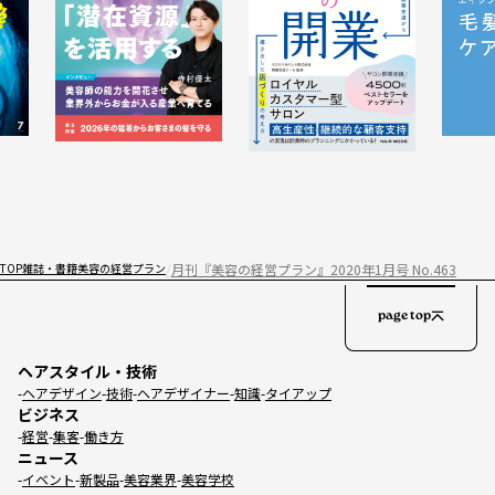
月刊『美容の経営プラン』2020年1月号 No.463
TOP
雑誌・書籍
美容の経営プラン
page top
ヘアスタイル・技術
ヘアデザイン
技術
ヘアデザイナー
知識
タイアップ
ビジネス
経営
集客
働き方
ニュース
イベント
新製品
美容業界
美容学校