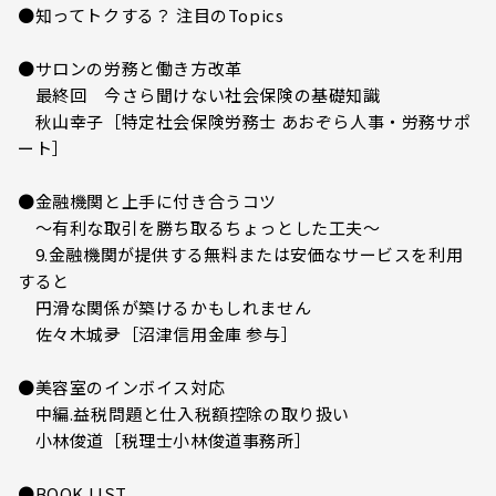
●知ってトクする？ 注目のTopics
●サロンの労務と働き方改革
最終回 今さら聞けない社会保険の基礎知識
秋山幸子［特定社会保険労務士 あおぞら人事・労務サポ
ート］
●金融機関と上手に付き合うコツ
～有利な取引を勝ち取るちょっとした工夫～
9.金融機関が提供する無料または安価なサービスを利用
すると
円滑な関係が築けるかもしれません
佐々木城夛［沼津信用金庫 参与］
●美容室のインボイス対応
中編.益税問題と仕入税額控除の取り扱い
小林俊道［税理士小林俊道事務所］
●BOOK LIST