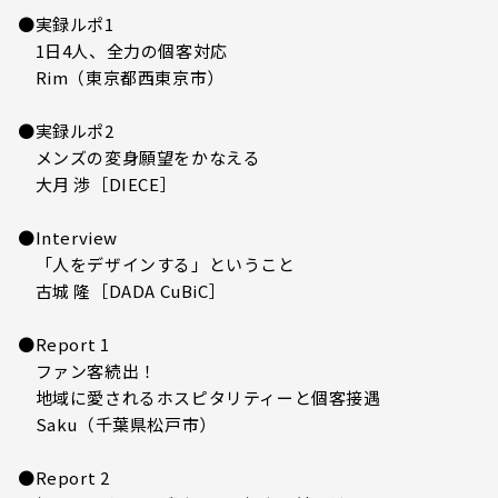
●実録ルポ1
1日4人、全力の個客対応
Rim（東京都西東京市）
●実録ルポ2
メンズの変身願望をかなえる
大月 渉［DIECE］
●Interview
「人をデザインする」ということ
古城 隆［DADA CuBiC］
●Report 1
ファン客続出！
地域に愛されるホスピタリティーと個客接遇
Saku（千葉県松戸市）
●Report 2