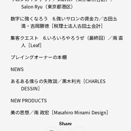
Salon Ryu（東京都港区）
数字に強くなろう 6.強いサロンの資金力／古田圡
満・吉岡勝徳［税理士法人古田土会計］
集客クエスト 6.いろいろやろうぜ（最終回）／南 直
人［Leaf］
プレイングオーナーの本棚
NEWS
あるある僕らの失敗談／黒木利光［CHARLES
DESSIN］
NEW PRODUCTS
美の思想／南 政宏［Masahiro Minami Design］
Share