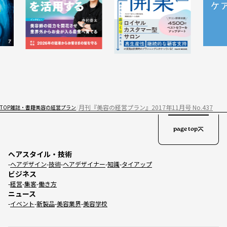
月刊『美容の経営プラン』2017年11月号 No.437
TOP
雑誌・書籍
美容の経営プラン
page top
ヘアスタイル・技術
ヘアデザイン
技術
ヘアデザイナー
知識
タイアップ
ビジネス
経営
集客
働き方
ニュース
イベント
新製品
美容業界
美容学校