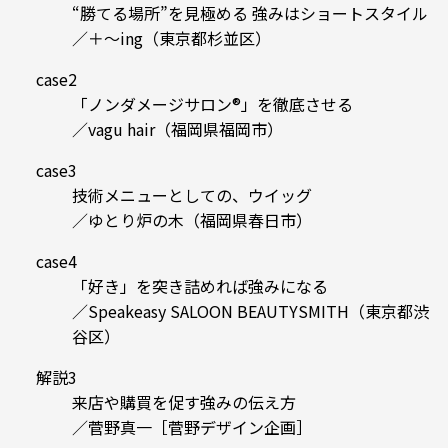
“勝てる場所”を見極める 強みはショートスタイル
／＋〜ing（東京都杉並区）
case2
「ノンダメージサロン®」を徹底させる
／vagu hair（福岡県福岡市）
case3
技術メニューとしての、ウイッグ
／ゆとり炉の木（福岡県春日市）
case4
「好き」を突き詰めれば強みになる
／Speakeasy SALOON BEAUTYSMITH（東京都渋
谷区）
解説3
来店や購買を促す強みの伝え方
／菅野真一［菅野デザイン企画］