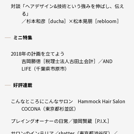
対談「ヘアデザイン&技術という強みを伸ばし、伝え
る」
／杉本和彦［ducha］×松本晃朋［rebloom］
ミニ特集
2018年の計画を立てよう
吉岡勝徳［税理士法人古田土会計］／AND
LIFE（千葉県市原市）
好評連載
こんなところにこんなサロン Hammock Hair Salon
COCONA（東京都杉並区）
プレイングオーナーの日常／猿岡賢蔵［P.I.X.］
サロンのインテリア／shatter（東京都渋谷区）／