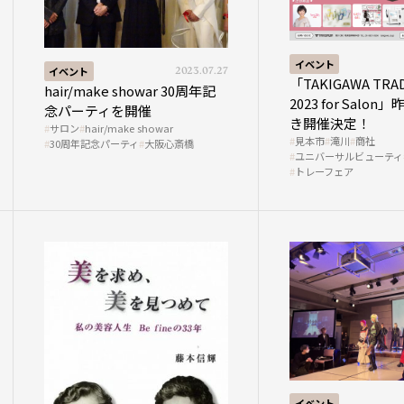
イベント
イベント
2023.07.27
「TAKIGAWA TRAD
hair/make showar 30周年記
2023 for Salo
念パーティを開催
き開催決定！
サロン
hair/make showar
見本市
滝川
商社
30周年記念パーティ
大阪心斎橋
ユニバーサルビューティ
トレーフェア
イベント