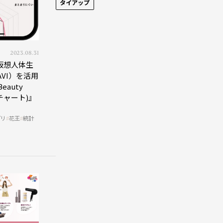
タイアップ
2023.08.31
仮想人体生
AVI）を活用
auty
ィチャート)』
プリ
花王
統計