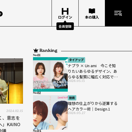
ログイン
本の購入
会員登録
Ranking
No.
タイアップ
ナプラ × Un ami 今こそ知
りたいあらゆるデザイン、あ
らゆる髪質に幅広く対応でき
2026.05.13
るパーマ薬剤 ナプラ『ut-
et』
No.
技術
理想の仕上がりから逆算する
ヘアカラー術｜Design.1
2024.02.15
2026.03.27
く、意志を
」KAINO
会議
No.