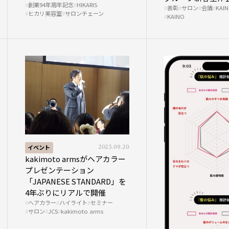
創業94年周年記念
HIKARIS
表彰
サロン
会議
KAI
ヒカリ美容室
サロンチェーン
KAINO
イベント
2023.09.20
kakimoto armsがヘアカラー
プレゼンテーション
「JAPANESE STANDARD」を
4年ぶりにリアルで開催
ヘアカラー
ハイライト
セミナー
サロン
JCS
kakimoto arms