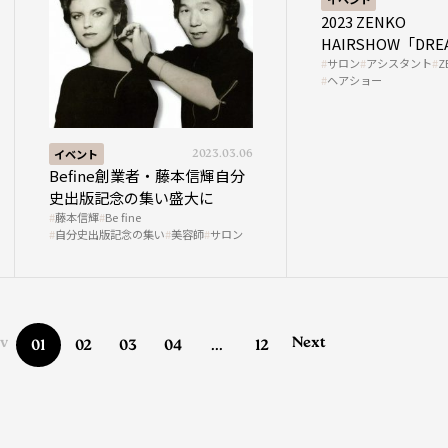
2023 ZENKO
HAIRSHOW「DREA
サロン
アシスタント
Z
ヘアショー
イベント
2023.03.06
Befine創業者・藤本信輝自分
史出版記念の集い盛大に
藤本信輝
Be fine
自分史出版記念の集い
美容師
サロン
ev
Next
01
02
03
04
...
12