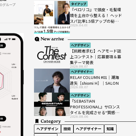
タイアップ
NOグループ
『ペロリコ』で頭皮・毛髪環
境を土台から整える！ ヘッド
スパ比率1.5倍アップの秘策を
2026.04.01
大公開
New arrive
ヘアデザイン
【挑戦者求む】ヘアモード誌
上コンテスト｜応募要項＆募
集テーマ発表
2026.08.07
ヘアデザイナー
RELAY COLUMN #01｜潮海
達矢［shiomi H］｜SALON
2026.08.07
ヘアデザイン
『SEBASTIAN
PROFESSIONAL』サロンス
タイルを完成させる“質感設
2026.08.06
計”という新提案
Category
ヘアデザイン
技術
ヘアデザイナー
知識