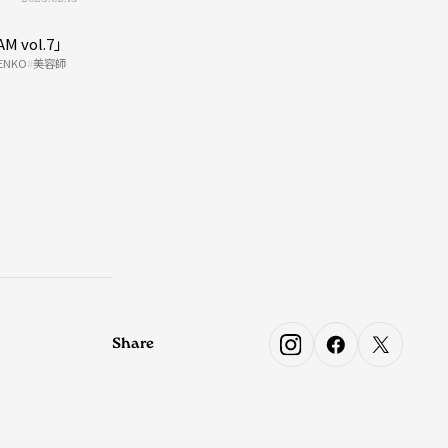
M vol.7」
ENKO
美容師
Share