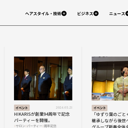
ヘアスタイル・技術
ビジネス
ニュース
イベント
2024.03.21
イベント
HIKARISが創業94周年で記念
「ゆずり葉のごと
パーティーを開催。
継承しながら後世へ
サロン
パーティー
周年記念
グループ新春全体