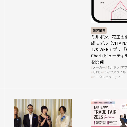
美容業界
ミルボン、花王の
成モデル（VITA N
したWEBアプリ『Be
Chart(ビューテ
を開発
メーカー
ミルボン
ア
サロン
ライフスタイル
トータルビューティー