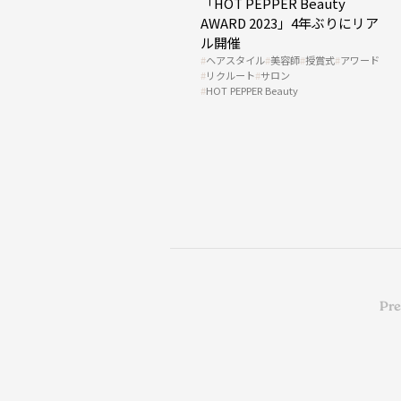
「HOT PEPPER Beauty
AWARD 2023」4年ぶりにリア
ル開催
ヘアスタイル
美容師
授賞式
アワード
リクルート
サロン
HOT PEPPER Beauty
Pr