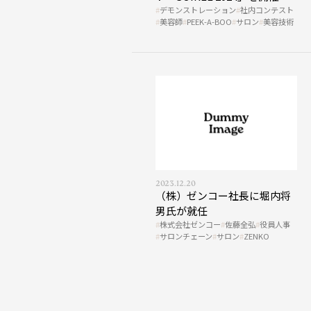
デモンストレーション
社内コンテスト
美容師
PEEK-A-BOO
サロン
美容技術
2023.12.20
（株）ゼンコー社長に堀内将
男氏が就任
株式会社ゼンコー
佐藤全弘
役員人事
サロンチェーン
サロン
ZENKO