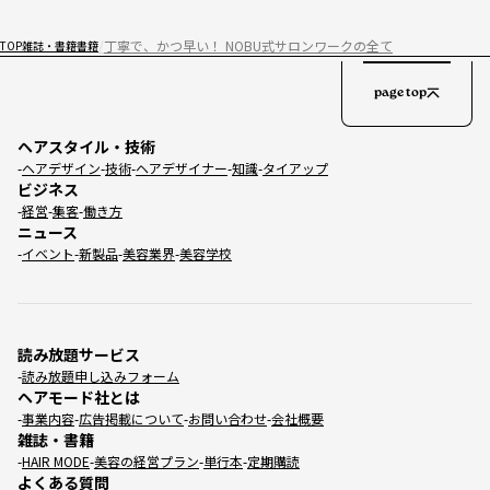
丁寧で、かつ早い！ NOBU式サロンワークの全て
TOP
雑誌・書籍
書籍
page top
ヘアスタイル・技術
ヘアデザイン
技術
ヘアデザイナー
知識
タイアップ
ビジネス
経営
集客
働き方
ニュース
イベント
新製品
美容業界
美容学校
読み放題サービス
読み放題申し込みフォーム
ヘアモード社とは
事業内容
広告掲載について
お問い合わせ
会社概要
雑誌・書籍
HAIR MODE
美容の経営プラン
単行本
定期購読
よくある質問