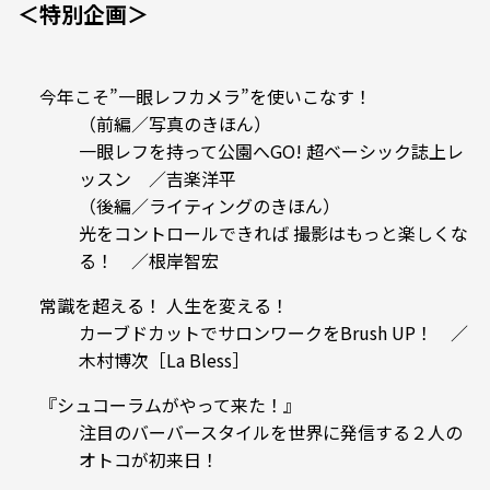
＜特別企画＞
今年こそ”一眼レフカメラ”を使いこなす！
（前編／写真のきほん）
一眼レフを持って公園へGO! 超ベーシック誌上レ
ッスン ／吉楽洋平
（後編／ライティングのきほん）
光をコントロールできれば 撮影はもっと楽しくな
る！ ／根岸智宏
常識を超える！ 人生を変える！
カーブドカットでサロンワークをBrush UP！ ／
木村博次［La Bless］
『シュコーラムがやって来た！』
注目のバーバースタイルを世界に発信する２人の
オトコが初来日！