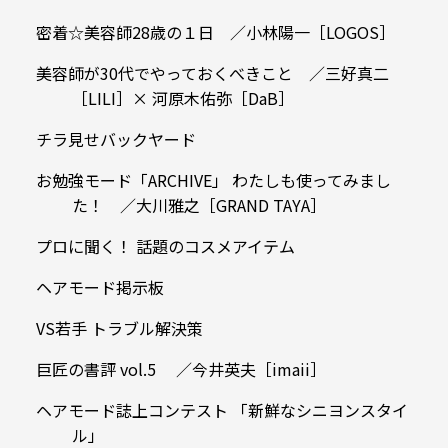
密着☆美容師28歳の１日 ／小林陽一［LOGOS］
美容師が30代でやっておくべきこと ／三好真二
［LILI］× 河原木佑弥［DaB］
チラ見せバックヤード
お勉強モード「ARCHIVE」 わたしも使ってみまし
た！ ／大川雅之［GRAND TAYA］
プロに聞く！ 話題のコスメアイテム
ヘアモード掲示板
VS若手 トラブル解決策
巨匠の書評 vol.5 ／今井英夫［imaii］
ヘアモード誌上コンテスト 「新鮮なシニヨンスタイ
ル」