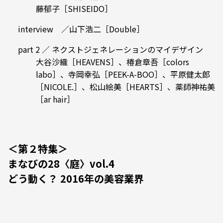
藤郁子［SHISEIDO］
interview ／山下浩二［Double］
part 2 ／ ネクストジェネレーションのマイデザイン
大谷沙織［HEAVENS］、椿倉章吾［colors
labo］、寺岡幸弘［PEEK-A-BOO］、平原健太郎
［NICOLE.］、松山絵美［HEARTS］、薬師神祐美
［ar hair］
＜第２特集＞
まなびの28〈庭〉vol.4
どう動く？ 2016年の美容業界