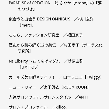
PARADISE of CREATION 浦 さやか［otope］の「夢
のつづき」
似合うと出会う DESIGN OMNIBUS ／杉川友洋
［merci］
こちら、ファッション研究室 ／福田京子
歴史から読み解く12の美伝 ／村田孝子［ポーラ文化
研究所］
Ms.Liberty 〜おてんばマダム ／砂原由弥
［UMiTOS］
ガールズ美容師×ライフ！ ／山本リエコ［Twiggy］
ニュー・カマー ／宮下眞衣［ROOM ROOM］
人気サロンのリアルサロンスタイル ／ANTI
サロン・プロファイル ／kilico.