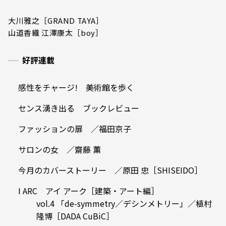
大川雅之［GRAND TAYA］
山道香織 江澤康太［boy］
好評連載
感性をチャージ! 美術館を歩く
センス湧き出る ブックレビュー
ファッションの扉 ／福田京子
サロンの女 ／齋藤 薫
今月のカバーストーリー ／原田 忠［SHISEIDO］
I ARC アイ アーク［建築・アート編］
vol.4 「de-symmetry／デシンメトリー」／植村
隆博［DADA CuBiC］