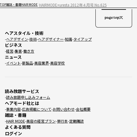
HAIRMODE+uresta 2012年４月号 No.625
TOP
雑誌・書籍
HAIR MODE
page top
ヘアスタイル・技術
ヘアデザイン
技術
ヘアデザイナー
知識
タイアップ
ビジネス
経営
集客
働き方
ニュース
イベント
新製品
美容業界
美容学校
読み放題サービス
読み放題申し込みフォーム
ヘアモード社とは
事業内容
広告掲載について
お問い合わせ
会社概要
雑誌・書籍
HAIR MODE
美容の経営プラン
単行本
定期購読
よくある質問
ログイン