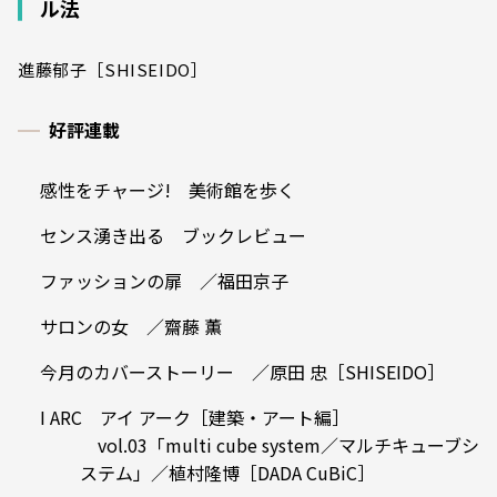
ル法
進藤郁子［SHISEIDO］
好評連載
感性をチャージ! 美術館を歩く
センス湧き出る ブックレビュー
ファッションの扉 ／福田京子
サロンの女 ／齋藤 薫
今月のカバーストーリー ／原田 忠［SHISEIDO］
I ARC アイ アーク［建築・アート編］
vol.03「multi cube system／マルチキューブシ
ステム」／植村隆博［DADA CuBiC］