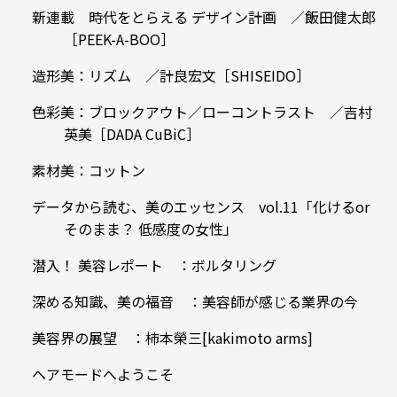
新連載 時代をとらえる デザイン計画 ／飯田健太郎
［PEEK-A-BOO］
造形美：リズム ／計良宏文［SHISEIDO］
色彩美：ブロックアウト／ローコントラスト ／吉村
英美［DADA CuBiC］
素材美：コットン
データから読む、美のエッセンス vol.11「化けるor
そのまま？ 低感度の女性」
潜入！ 美容レポート ：ボルタリング
深める知識、美の福音 ：美容師が感じる業界の今
美容界の展望 ：柿本榮三[kakimoto arms]
ヘアモードへようこそ