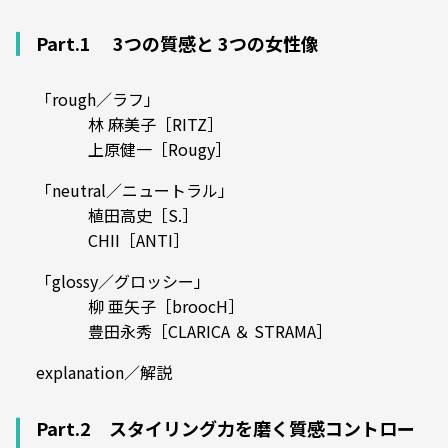
Part.1 3つの質感と 3つの女性像
「rough／ラフ」
林 麻美子［RITZ］
上原健一［Rougy］
「neutral／ニュートラル」
植田高史［S.］
CHII［ANTI］
「glossy／グロッシー」
柳 亜矢子［broocH］
豊田永秀［CLARICA ＆ STRAMA］
explanation／解説
Part.2 スタイリング力を磨く質感コントロー