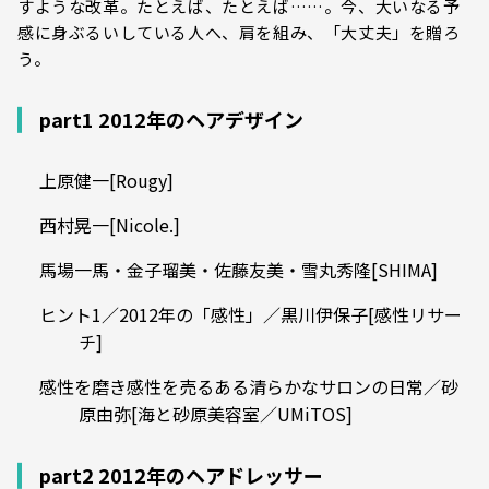
すような改革。たとえば、たとえば……。今、大いなる予
感に身ぶるいしている人へ、肩を組み、「大丈夫」を贈ろ
う。
part1 2012年のヘアデザイン
上原健一[Rougy]
西村晃一[Nicole.]
馬場一馬・金子瑠美・佐藤友美・雪丸秀隆[SHIMA]
ヒント1／2012年の「感性」／黒川伊保子[感性リサー
チ]
感性を磨き感性を売るある清らかなサロンの日常／砂
原由弥[海と砂原美容室／UMiTOS]
part2 2012年のヘアドレッサー