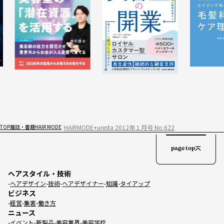
HAIRMODE+uresta 2012年１月号 No.622
TOP
雑誌・書籍
HAIR MODE
page top
ヘアスタイル・技術
ヘアデザイン
技術
ヘアデザイナー
知識
タイアップ
ビジネス
経営
集客
働き方
ニュース
イベント
新製品
美容業界
美容学校