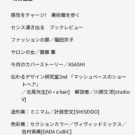
感性をチャージ! 美術館を歩く
センス湧き出る ブックレビュー
ファッションの扉／福田京子
サロンの女／齋藤 薫
今月のカバーストーリー／ASASHI
伝わるデザイン研究室2nd 「マッシュベースのショー
トヘア」
／北尾光生[Vi • a hair] 解説者／川原文洋[studio
V]
造形美：ミニマム／計良宏文[SHISEIDO]
色彩美：セクションカラー／ヴィヴィッドミックス／
吉村英美[DADA CuBiC]