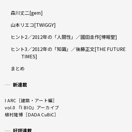
森川丈二[gem]
山本リエコ[TWIGGY]
ヒント2／2012年の「人間性」／國田圭作[博報堂]
ヒント3／2012年の「知識」／後藤正文[THE FUTURE
TIMES]
まとめ
新連載
I ARC［建築・アート編］
vol.0 『I BIO』アーカイブ
植村隆博［DADA CuBiC］
好評連載