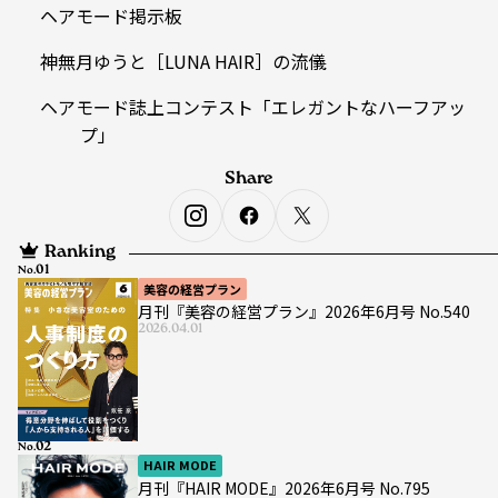
ヘアモード掲示板
神無月ゆうと［LUNA HAIR］の流儀
ヘアモード誌上コンテスト「エレガントなハーフアッ
プ」
Share
Ranking
No.
美容の経営プラン
月刊『美容の経営プラン』2026年6月号 No.540
2026.04.01
No.
HAIR MODE
月刊『HAIR MODE』2026年6月号 No.795