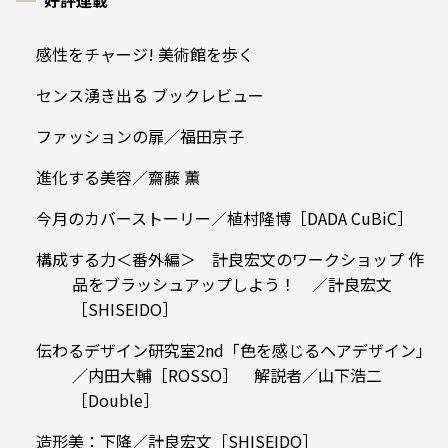
好評連載
感性をチャージ! 美術館を歩く
センス湧き出る ブックレビュー
ファッションの扉／福田京子
進化する美容／齋藤 薫
今月のカバーストーリー／植村隆博［DADA CuBiC］
構成する力＜番外編＞ 計良宏文のワークショップ ――作
品をブラッシュアップしよう！ ／計良宏文
［SHISEIDO］
伝わるデザイン研究室2nd「色を感じるヘアデザイン」
／内田大輔［ROSSO］ 解説者／山下浩二
［Double］
造形美：下降／計良宏文［SHISEIDO］