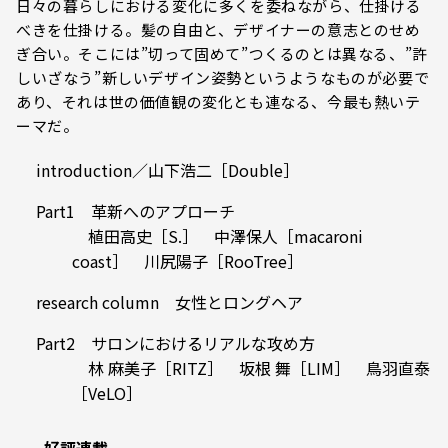
日々の暮らしにおける変化に多くを委ねながら、仕掛ける
べきを仕掛ける。髪の自由と、デザイナーの意志とのせめ
ぎ合い。そこには”切って固めて”つくるのとは異なる、”許
しいざなう”新しいデザイン姿勢というようなものが必要で
あり、それは世の価値観の変化とも連なる、今最も熱いテ
ーマだ。
introduction／山下浩二［Double］
Part1 革新へのアプローチ
植田高史［S.］ 中澤保人［macaroni
coast］ 川尻陽子［RooTree］
research column 女性とロングヘア
Part2 サロンにおけるリアルな攻め方
林 麻美子［RITZ］ 坂根 舞［LIM］ 鳥羽直泰
［VeLO］