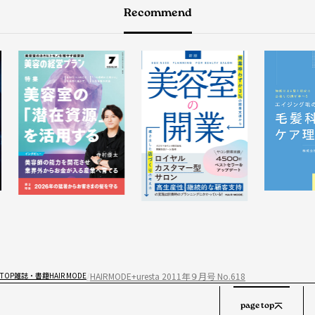
Recommend
HAIRMODE+uresta 2011年９月号 No.618
TOP
雑誌・書籍
HAIR MODE
page top