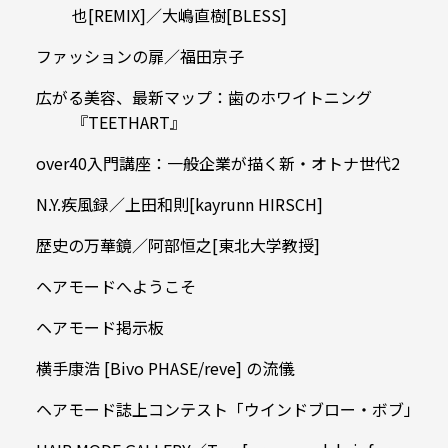
也[REMIX]／大嶋直樹[BLESS]
ファッションの扉／福田京子
広がる美容、最新マップ：歯のホワイトニング
『TEETHART』
over40入門講座：一般企業が描く新・オトナ世代2
N.Y.疾風録／上田和則[kayrunn HIRSCH]
歴史の万華鏡／阿部恒之[東北大学教授]
ヘアモードへようこそ
ヘアモード掲示板
横手康浩 [Bivo PHASE/reve] の流儀
ヘアモード誌上コンテスト「ウインドブロー・ボブ」