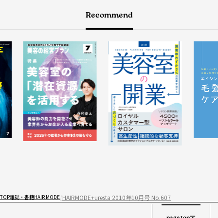
Recommend
HAIRMODE+uresta 2010年10月号 No.607
TOP
雑誌・書籍
HAIR MODE