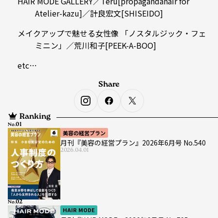
HAIR MODE GALLERY／Teru[propagandahair for
Atelier-kazu]／計良宏文[SHISEIDO]
メイクアップで魅せる女性像 「ノスタルジック・フェ
ミニン」／荒川和子[PEEK-A-BOO]
etc…
Share
Ranking
No.
美容の経営プラン
月刊『美容の経営プラン』2026年6月号 No.540
2026.04.01
No.
HAIR MODE