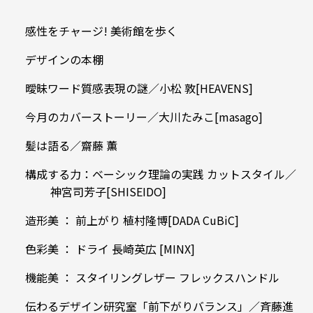
感性をチャージ! 美術館を歩く
デザインの本棚
曖昧ワード質感表現の謎／小松 敦[HEAVENS]
今月のカバーストーリー／大川たみこ[masago]
髪は語る／齋藤 薫
構成する力：ベーシック理論の実践 カットスタイル／
神宮司芳子[SHISEIDO]
造形美 ： 前上がり 植村隆博[DADA CuBiC]
色彩美 ： ドライ 長崎英広 [MINX]
機能美 ： スタイリングレザー フレックスハンドル
伝わるデザイン研究室「前下がりバランス」／斉藤進