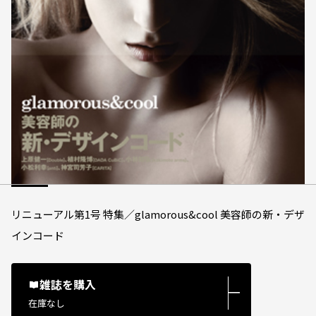
リニューアル第1号 特集／glamorous&cool 美容師の新・デザ
インコード
雑誌を購入
―
在庫なし