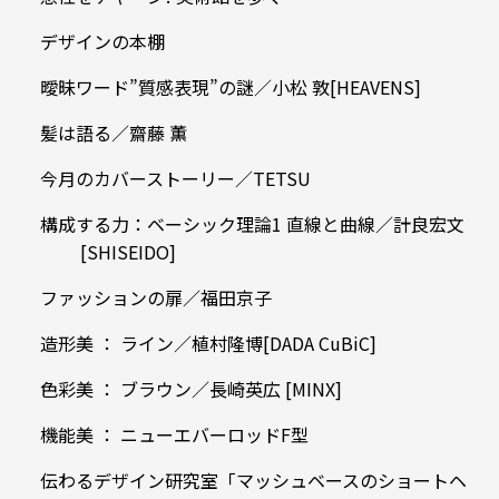
デザインの本棚
曖昧ワード”質感表現”の謎／小松 敦[HEAVENS]
髪は語る／齋藤 薫
今月のカバーストーリー／TETSU
構成する力：ベーシック理論1 直線と曲線／計良宏文
[SHISEIDO]
ファッションの扉／福田京子
造形美 ： ライン／植村隆博[DADA CuBiC]
色彩美 ： ブラウン／長崎英広 [MINX]
機能美 ： ニューエバーロッドF型
伝わるデザイン研究室「マッシュベースのショートヘ