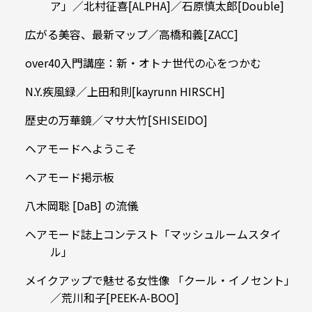
ア」／北村征喜[ALPHA]／石原慎太郎[Double]
広がる美容、最新マップ／高橋和義[ZACC]
over40入門講座：新・オトナ世代の心をつかむ
N.Y.疾風録／上田和則[kayrunn HIRSCH]
歴史の万華鏡／マサ大竹[SHISEIDO]
ヘアモードへようこそ
ヘアモード掲示板
八木岡聡 [DaB] の流儀
ヘアモード誌上コンテスト「マッシュルームスタイ
ル」
メイクアップで魅せる女性像 「クール・イノセント」
／荒川和子[PEEK-A-BOO]