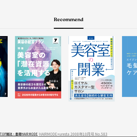
Recommend
HAIRMODE+uresta 2008年10月号 No.583
TOP
雑誌・書籍
HAIR MODE