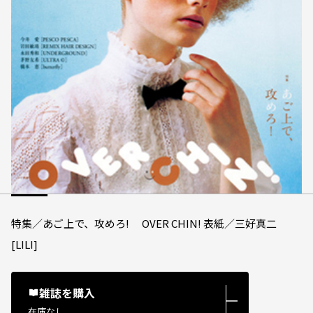
特集／あご上で、攻めろ! OVER CHIN! 表紙／三好真二
[LILI]
雑誌を購入
―
在庫なし