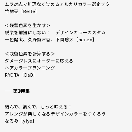
ムラ対応で無理なく染めるアルカリカラー選定テク
竹林亮［Belle］
＜残留色素を生かす＞
脱染を前提にしない！ デザインカラーカスタム
一色健太、久野詩津香、下岡悠太［nenen］
＜残留色素を計算する＞
ダメージレスにオーダーに応える
ヘアカラープランニング
RYOTA［DaB］
第2特集
結んで、編んで、もっと映える！
アレンジが楽しくなるデザインカラーをつくろう
なるみ［yiye］